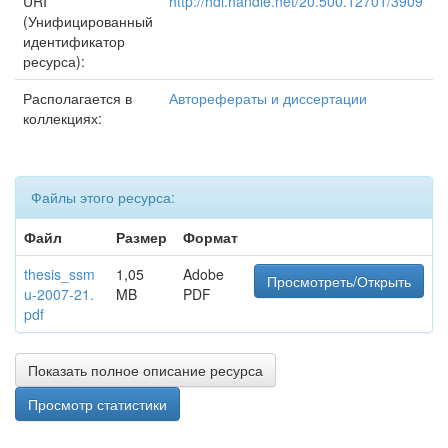
URI
http://hdl.handle.net/20.500.12701/3909
(Унифицированный
идентификатор
ресурса):
Располагается в
Авторефераты и диссертации
коллекциях:
Файлы этого ресурса:
Файл
Размер
Формат
thesis_ssm
1,05
Adobe
Просмотреть/Открыть
u-2007-21.
MB
PDF
pdf
Показать полное описание ресурса
Просмотр статистики