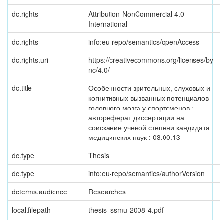
dc.rights
Attribution-NonCommercial 4.0
International
dc.rights
info:eu-repo/semantics/openAccess
dc.rights.uri
https://creativecommons.org/licenses/by-
nc/4.0/
dc.title
Особенности зрительных, слуховых и
когнитивных вызванных потенциалов
головного мозга у спортсменов :
автореферат диссертации на
соискание ученой степени кандидата
медицинских наук : 03.00.13
dc.type
Thesis
dc.type
info:eu-repo/semantics/authorVersion
dcterms.audience
Researches
local.filepath
thesis_ssmu-2008-4.pdf