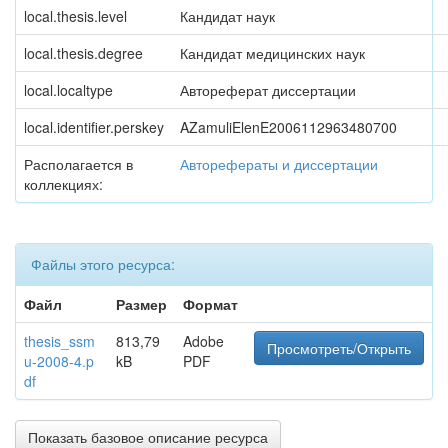
local.thesis.level
Кандидат наук
local.thesis.degree
Кандидат медицинских наук
local.localtype
Автореферат диссертации
local.identifier.perskey
AZamuliElenE2006112963480700
Располагается в
Авторефераты и диссертации
коллекциях:
Файлы этого ресурса:
Файл
Размер
Формат
thesis_ssm
813,79
Adobe
Просмотреть/Открыть
u-2008-4.p
kB
PDF
df
Показать базовое описание ресурса