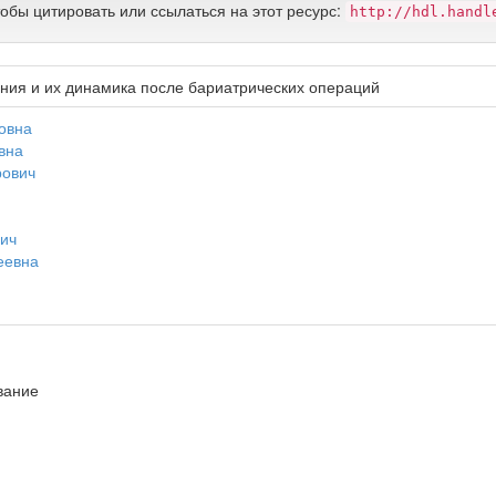
тобы цитировать или ссылаться на этот ресурс:
http://hdl.handl
ия и их динамика после бариатрических операций
овна
вна
рович
ич
еевна
вание