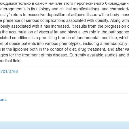
аходимся только в самом начале этого перспективного биомедицинск
eterogeneous in its etiology and clinical manifestations, and characteri
sity” refers to excessive deposition of adipose tissue with a body mas
e presence of serious complications associated with obesity. Along with 
sely associated with it has increased. It results from the progression o
th the accumulation of visceral fat and plays a key role in the pathogene
ciated conditions is a promising branch of fundamental medicine, which 
hort of obese patients into various phenotypes, including a metabolically
the lipidome both in the context of diet, drug treatment, and after vari
ies for the treatment of this disease. Currently available studies and th
edical field.
12701/3766
цины