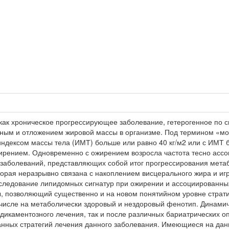
ак хроническое прогрессирующее заболевание, гетерогенное по с
ным и отложением жировой массы в организме. Под термином «м
индексом массы тела (ИМТ) больше или равно 40 кг/м2 или с ИМТ 
ирением. Одновременно с ожирением возросла частота тесно ассо
 заболеваний, представляющих собой итог прогрессирования мета
торая неразрывно связана с накоплением висцерального жира и иг
ледование липидомных сигнатур при ожирении и ассоциированных
 позволяющий существенно и на новом понятийном уровне страти
числе на метаболически здоровый и нездоровый фенотип. Динами
дикаментозного лечения, так и после различных бариатрических оп
нных стратегий лечения данного заболевания. Имеющиеся на дан