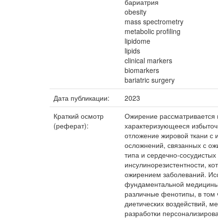
бариатрия
obesity
mass spectrometry
metabolic profiling
lipidome
lipids
clinical markers
biomarkers
bariatric surgery
Дата публикации:
2023
Краткий осмотр
Ожирение рассматривается к
(реферат):
характеризующееся избыточ
отложение жировой ткани с 
осложнений, связанных с ож
типа и сердечно-сосудистых
инсулинорезистентности, ко
ожирением заболеваний. Исс
фундаментальной медицины,
различные фенотипы, в том 
диетических воздействий, ме
разработки персонализирова