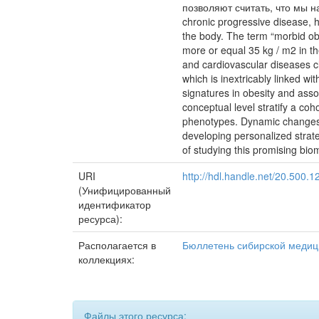
позволяют считать, что мы н
chronic progressive disease, h
the body. The term “morbid obe
more or equal 35 kg / m2 in th
and cardiovascular diseases clo
which is inextricably linked wi
signatures in obesity and asso
conceptual level stratify a co
phenotypes. Dynamic changes in 
developing personalized strateg
of studying this promising biom
URI
http://hdl.handle.net/20.500.
(Унифицированный
идентификатор
ресурса):
Располагается в
Бюллетень сибирской меди
коллекциях:
Файлы этого ресурса: