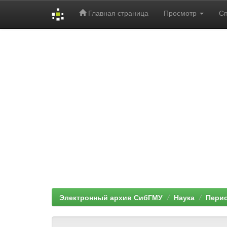
Главная страница
Просмотр
С
Skip
navigation
Электронный архив СибГМУ
Наука
Перио