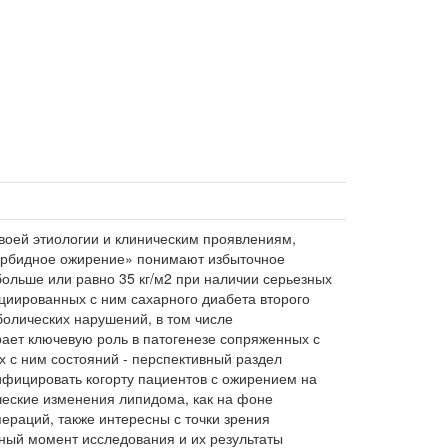
воей этиологии и клиническим проявлениям,
орбидное ожирение» понимают избыточное
больше или равно 35 кг/м2 при наличии серьезных
циированных с ним сахарного диабета второго
болических нарушений, в том числе
рает ключевую роль в патогенезе сопряженных с
 с ним состояний - перспективный раздел
фицировать когорту пациентов с ожирением на
ческие изменения липидома, как на фоне
ераций, также интересны с точки зрения
ный момент исследования и их результаты