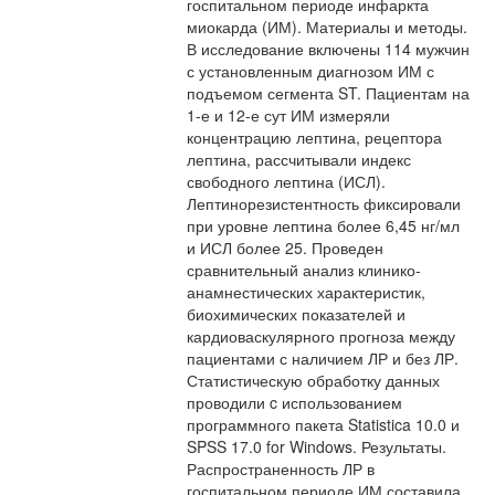
госпитальном периоде инфаркта
миокарда (ИМ). Материалы и методы.
В исследование включены 114 мужчин
с установленным диагнозом ИМ с
подъемом сегмента ST. Пациентам на
1-е и 12-е сут ИМ измеряли
концентрацию лептина, рецептора
лептина, рассчитывали индекс
свободного лептина (ИСЛ).
Лептинорезистентность фиксировали
при уровне лептина более 6,45 нг/мл
и ИСЛ более 25. Проведен
сравнительный анализ клинико-
анамнестических характеристик,
биохимических показателей и
кардиоваскулярного прогноза между
пациентами с наличием ЛР и без ЛР.
Статистическую обработку данных
проводили c использованием
программного пакета Statistica 10.0 и
SPSS 17.0 for Windows. Результаты.
Распространенность ЛР в
госпитальном периоде ИМ составила