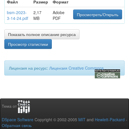
Файл
Размер
Формат
bsm-2023-
2,17
Adobe
Просмотреть/Открыть
3-14-24.pdf
MB
PDF
Показать полное описание ресурса
Просмотр статистики
Лицензия на ресурс:
Лицензия Creative Commons
Тема от
DSpace Software
Copyright © 2002-2005
MIT
and
Hewlett-Packard
-
Обратная связь