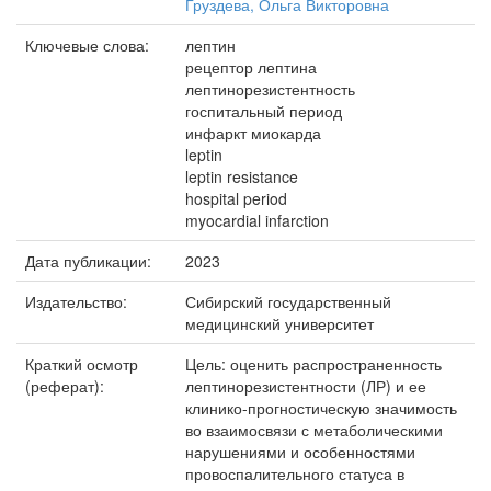
Груздева, Ольга Викторовна
Ключевые слова:
лептин
рецептор лептина
лептинорезистентность
госпитальный период
инфаркт миокарда
leptin
leptin resistance
hospital period
myocardial infarction
Дата публикации:
2023
Издательство:
Сибирский государственный
медицинский университет
Краткий осмотр
Цель: оценить распространенность
(реферат):
лептинорезистентности (ЛР) и ее
клинико-прогностическую значимость
во взаимосвязи с метаболическими
нарушениями и особенностями
провоспалительного статуса в