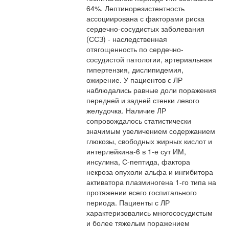
64%. Лептинорезистентность
ассоциирована с факторами риска
сердечно-сосудистых заболевания
(ССЗ) - наследственная
отягощенность по сердечно-
сосудистой патологии, артериальная
гипертензия, дислипидемия,
ожирение. У пациентов с ЛР
наблюдались равные доли поражения
передней и задней стенки левого
желудочка. Наличие ЛР
сопровождалось статистически
значимым увеличением содержанием
глюкозы, свободных жирных кислот и
интерлейкина-6 в 1-е сут ИМ,
инсулина, С-пептида, фактора
некроза опухоли альфа и ингибитора
активатора плазминогена 1-го типа на
протяжении всего госпитального
периода. Пациенты с ЛР
характеризовались многососудистым
и более тяжелым поражением