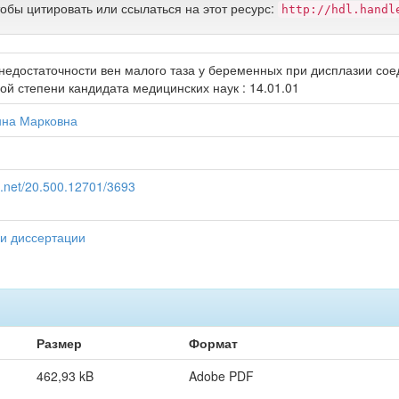
тобы цитировать или ссылаться на этот ресурс:
http://hdl.handl
едостаточности вен малого таза у беременных при дисплазии сое
ой степени кандидата медицинских наук : 14.01.01
нна Марковна
le.net/20.500.12701/3693
и диссертации
Размер
Формат
462,93 kB
Adobe PDF