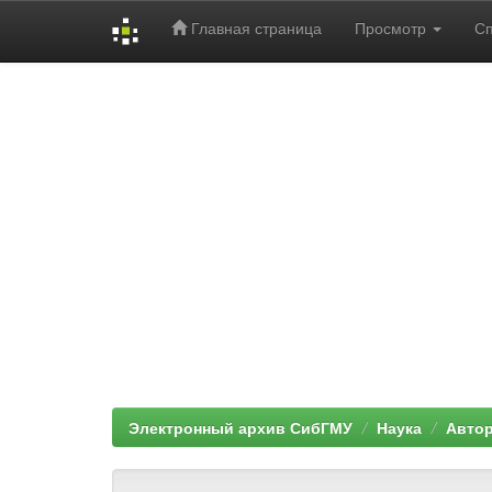
Главная страница
Просмотр
С
Skip
navigation
Электронный архив СибГМУ
Наука
Автор