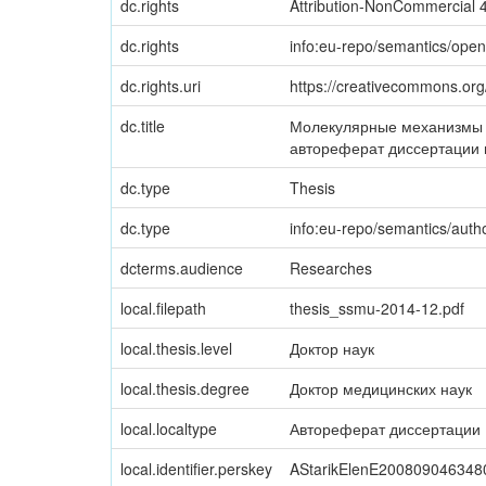
dc.rights
Attribution-NonCommercial 4
dc.rights
info:eu-repo/semantics/ope
dc.rights.uri
https://creativecommons.org/
dc.title
Молекулярные механизмы д
автореферат диссертации н
dc.type
Thesis
dc.type
info:eu-repo/semantics/auth
dcterms.audience
Researches
local.filepath
thesis_ssmu-2014-12.pdf
local.thesis.level
Доктор наук
local.thesis.degree
Доктор медицинских наук
local.localtype
Автореферат диссертации
local.identifier.perskey
AStarikElenE200809046348