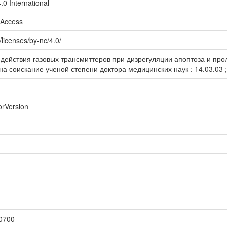
.0 International
nAccess
licenses/by-nc/4.0/
ействия газовых трансмиттеров при дизрегуляции апоптоза и прол
а соискание ученой степени доктора медицинских наук : 14.03.03 ;
orVersion
0700