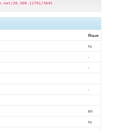
e.net/20.500.12701/3645
Язык
ru
-
-
-
en
ru