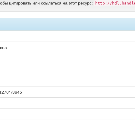
тобы цитировать или ссылаться на этот ресурс:
http://hdl.handl
евна
0.12701/3645