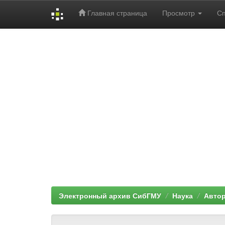
Главная страница
Просмотр
С
Skip
navigation
Электронный архив СибГМУ
Наука
Автор