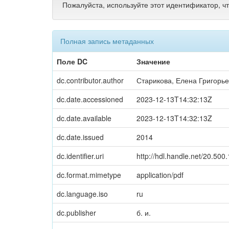
Пожалуйста, используйте этот идентификатор, ч
Полная запись метаданных
Поле DC
Значение
dc.contributor.author
Старикова, Елена Григорь
dc.date.accessioned
2023-12-13T14:32:13Z
dc.date.available
2023-12-13T14:32:13Z
dc.date.issued
2014
dc.identifier.uri
http://hdl.handle.net/20.50
dc.format.mimetype
application/pdf
dc.language.iso
ru
dc.publisher
б. и.