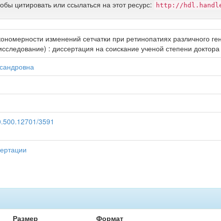
тобы цитировать или ссылаться на этот ресурс:
http://hdl.handl
ономерности изменений сетчатки при ретинопатиях различного ген
сследование) : диссертация на соискание ученой степени доктора м
ксандровна
20.500.12701/3591
сертации
Размер
Формат