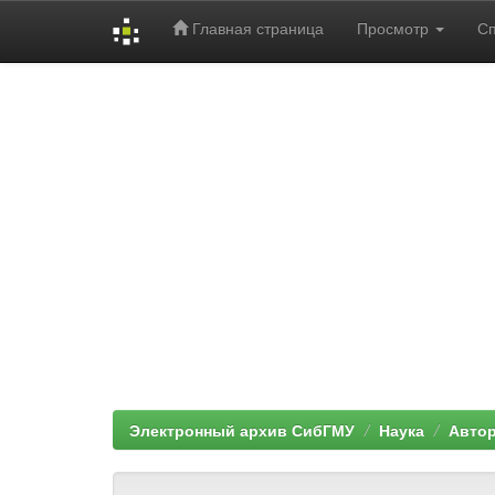
Главная страница
Просмотр
С
Skip
navigation
Электронный архив СибГМУ
Наука
Автор