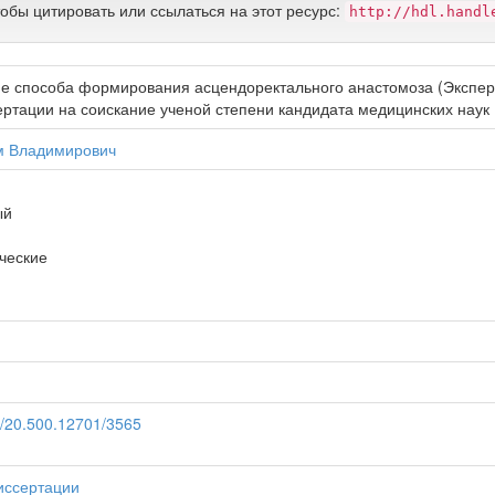
тобы цитировать или ссылаться на этот ресурс:
http://hdl.handl
е способа формирования асцендоректального анастомоза (Экспери
ртации на соискание ученой степени кандидата медицинских наук :
м Владимирович
ый
ческие
et/20.500.12701/3565
иссертации