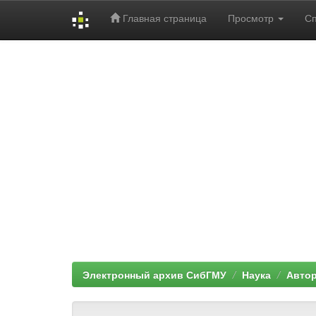
Главная страница
Просмотр
С
Skip
navigation
Электронный архив СибГМУ
Наука
Автор