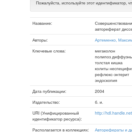
Пожалуйста, используйте этот идентификатор, ч
Название:
Совершенствовани
автореферат диссе
Авторы:
Артеменко, Макси
Ключевые слова:
мегаколон
полипоз диффузн
толстая кишка
колиты неспецифи
рефлюкс-энтерит
эндоскопия
Дата публикации:
2004
Издательство:
б. и.
URI (Унифицированный
http://hdl.handle.n
идентификатор ресурса):
Располагается в коллекциях:
Авторефераты и д