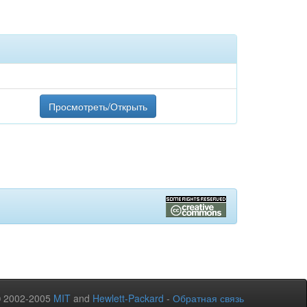
Просмотреть/Открыть
© 2002-2005
MIT
and
Hewlett-Packard
-
Обратная связь