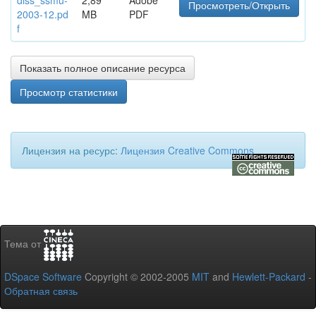
diss_ssmu-
2,89
Adobe
Просмотреть/Открыть
2003-12.pd
MB
PDF
f
Показать полное описание ресурса
Просмотр статистики
Лицензия на ресурс:
Лицензия Creative Commons
Тема от
DSpace Software
Copyright © 2002-2005
MIT
and
Hewlett-Packard
-
Обратная связь