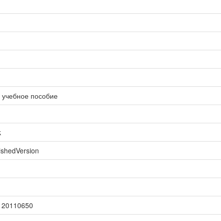
 учебное пособие
k
ishedVersion
120110650