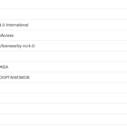
.0 International
enAccess
/licenses/by-nc/4.0/
УЖБА
РООРГАНИЗМОВ