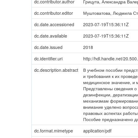
dc.contributor.author
Грицута, Александра Вале
dc.contributor.editor
Муштоватова, Людмила С
dc.date.accessioned
2023-07-19T15:36:11Z
dc.date.available
2023-07-19T15:36:11Z
dc.date.issued
2018
dc.identifier.uri
http://hdl.handle.net/20.50
dc.description.abstract
В учебном пособии предст
и требования к их провед
медицинское значение, и 
Представлены сведения о 
дезинфекции, дератизации
механизмам формирования
внимание уделено вопроса
правовых аспектах работы
Пособие предназначено дл
dc.format.mimetype
application/pdf