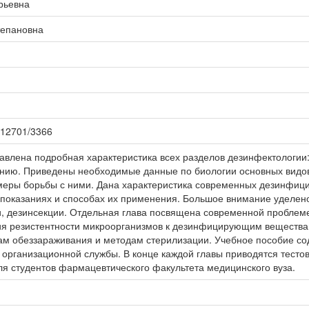
рьевна
тепановна
0.12701/3366
авлена подробная характеристика всех разделов дезинфектологии:
ению. Приведены необходимые данные по биологии основных видо
меры борьбы с ними. Дана характеристика современных дезинфици
показаниях и способах их применения. Большое внимание уделено
, дезинсекции. Отдельная глава посвящена современной проблем
 резистентности микроорганизмов к дезинфицирующим веществам
м обеззараживания и методам стерилизации. Учебное пособие со
 организационной службы. В конце каждой главы приводятся тесто
я студентов фармацевтического факультета медицинского вуза.