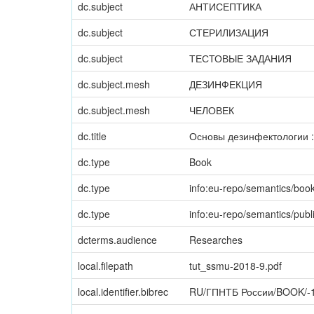
dc.subject
АНТИСЕПТИКА
dc.subject
СТЕРИЛИЗАЦИЯ
dc.subject
ТЕСТОВЫЕ ЗАДАНИЯ
dc.subject.mesh
ДЕЗИНФЕКЦИЯ
dc.subject.mesh
ЧЕЛОВЕК
dc.title
Основы дезинфектологии :
dc.type
Book
dc.type
info:eu-repo/semantics/boo
dc.type
info:eu-repo/semantics/publ
dcterms.audience
Researches
local.filepath
tut_ssmu-2018-9.pdf
local.identifier.bibrec
RU/ГПНТБ России/BOOK/-