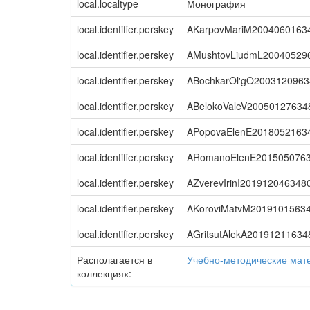
local.localtype
Монография
local.identifier.perskey
AKarpovMariM2004060163
local.identifier.perskey
AMushtovLiudmL20040529
local.identifier.perskey
ABochkarOl'gO200312096
local.identifier.perskey
ABelokoValeV20050127634
local.identifier.perskey
APopovaElenE2018052163
local.identifier.perskey
ARomanoElenE201505076
local.identifier.perskey
AZverevIrinI201912046348
local.identifier.perskey
AKoroviMatvM2019101563
local.identifier.perskey
AGritsutAlekA20191211634
Располагается в
Учебно-методические мат
коллекциях: