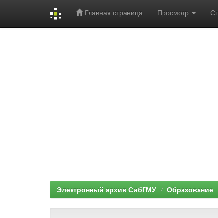
Главная страница
Просмотр
С
Skip
navigation
Электронный архив СибГМУ
Образование