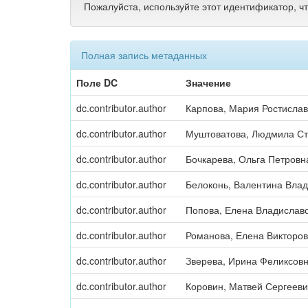
Пожалуйста, используйте этот идентификатор, ч
Полная запись метаданных
Поле DC
Значение
dc.contributor.author
Карпова, Мария Ростисла
dc.contributor.author
Муштоватова, Людмила С
dc.contributor.author
Бочкарева, Ольга Петровн
dc.contributor.author
Белоконь, Валентина Вла
dc.contributor.author
Попова, Елена Владислав
dc.contributor.author
Романова, Елена Викторо
dc.contributor.author
Зверева, Ирина Феликсов
dc.contributor.author
Коровин, Матвей Сергееви