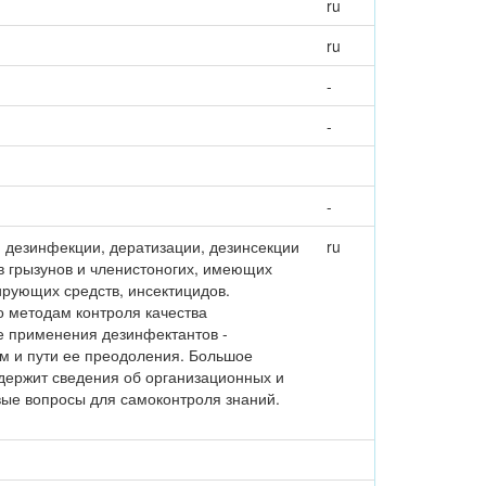
ru
ru
-
-
-
 дезинфекции, дератизации, дезинсекции
ru
в грызунов и членистоногих, имеющих
рующих средств, инсектицидов.
 методам контроля качества
е применения дезинфектантов -
 и пути ее преодоления. Большое
держит сведения об организационных и
вые вопросы для самоконтроля знаний.