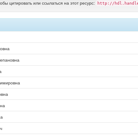
тобы цитировать или ссылаться на этот ресурс:
http://hdl.handl
вовна
тепановна
а
димировна
овна
вна
на
ч