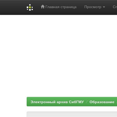
Главная страница
Просмотр
С
Skip
navigation
Электронный архив СибГМУ
Образование