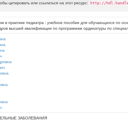
тобы цитировать или ссылаться на этот ресурс:
http://hdl.handl
ом в практике педиатра : учебное пособие для обучающихся по о
адров высшей квалификации по программам ординатуры по специал
вна
вна
вна
ч
дровна
вич
ровна
евна
евна
ч
ЕЛЬНЫЕ ЗАБОЛЕВАНИЯ