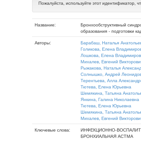
Пожалуйста, используйте этот идентификатор, ч
Название:
Бронхообструктивный синдр
образования - подготовки к
Авторы:
Барабаш, Наталья Анатолье
Голикова, Елена Владимиро
Лошкова, Елена Владимиро
Михалев, Евгений Викторови
Рыжакова, Наталья Алексан
Солнышко, Андрей Леонидо
Терентьева, Алла Александ
Тютева, Елена Юрьевна
Шемякина, Татьяна Анатоль
Янкина, Галина Николаевна
Тютева, Елена Юрьевна
Шемякина, Татьяна Анатоль
Михалев, Евгений Викторови
Ключевые слова:
ИНФЕКЦИОННО-ВОСПАЛИТ
БРОНХИАЛЬНАЯ АСТМА