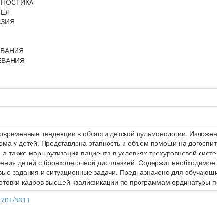
ГНОСТИКА
ТЕЛ
АЗИЯ
ЕВАНИЯ
ЕВАНИЯ
современные тенденции в области детской пульмонологии. Изложе
ома у детей. Представлена этапность и объем помощи на догоспит
, а также маршрутизация пациента в условиях трехуровневой сис
дения детей с бронхолегочной дисплазией. Содержит необходимо
овые задания и ситуационные задачи. Предназначено для обучаю
готовки кадров высшей квалификации по программам ординатуры п
12701/3311