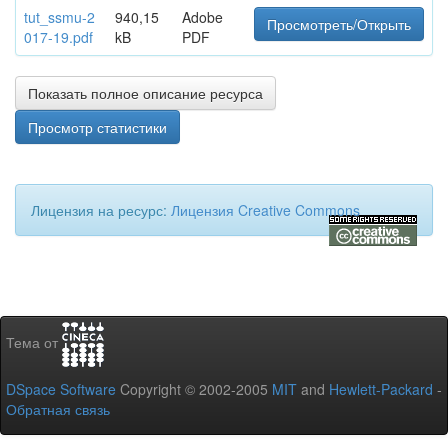
tut_ssmu-2
940,15
Adobe
Просмотреть/Открыть
017-19.pdf
kB
PDF
Показать полное описание ресурса
Просмотр статистики
Лицензия на ресурс:
Лицензия Creative Commons
Тема от
DSpace Software
Copyright © 2002-2005
MIT
and
Hewlett-Packard
-
Обратная связь