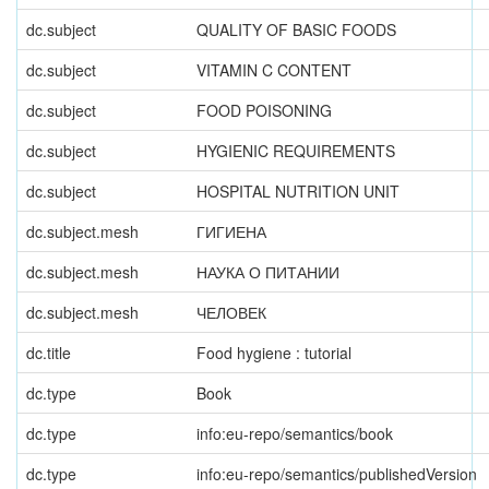
dc.subject
QUALITY OF BASIC FOODS
dc.subject
VITAMIN C CONTENT
dc.subject
FOOD POISONING
dc.subject
HYGIENIC REQUIREMENTS
dc.subject
HOSPITAL NUTRITION UNIT
dc.subject.mesh
ГИГИЕНА
dc.subject.mesh
НАУКА О ПИТАНИИ
dc.subject.mesh
ЧЕЛОВЕК
dc.title
Food hygiene : tutorial
dc.type
Book
dc.type
info:eu-repo/semantics/book
dc.type
info:eu-repo/semantics/publishedVersion