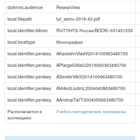
dcterms.audience
Researches
local.filepath
tut_ssmu-2018-43.pdf
local.identifier.bibrec
RU/ГПНТБ России/BOOK/-631451235
local.localtype
Монография
local.identifier.perskey
AKaveshnVladV2014100963480700
local.identifier.perskey
APfargeIUliiaIU2019060363480700
local.identifier.perskey
ASerebrViktV2014100963480700
local.identifier.perskey
AVolkotLiudmL2004040863480700
local.identifier.perskey
AAndropTat'T2004050663480700
Располагается в
Учебно-методические материалы
коллекциях: