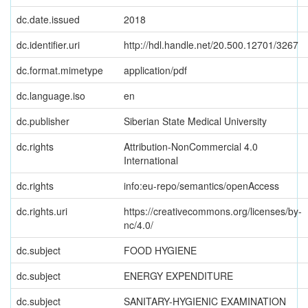
dc.date.issued
2018
dc.identifier.uri
http://hdl.handle.net/20.500.12701/3267
dc.format.mimetype
application/pdf
dc.language.iso
en
dc.publisher
Siberian State Medical University
dc.rights
Attribution-NonCommercial 4.0
International
dc.rights
info:eu-repo/semantics/openAccess
dc.rights.uri
https://creativecommons.org/licenses/by-
nc/4.0/
dc.subject
FOOD HYGIENE
dc.subject
ENERGY EXPENDITURE
dc.subject
SANITARY-HYGIENIC EXAMINATION