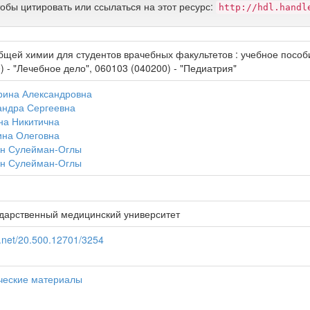
тобы цитировать или ссылаться на этот ресурс:
http://hdl.handl
бщей химии для студентов врачебных факультетов : учебное пособ
) - "Лечебное дело", 060103 (040200) - "Педиатрия"
рина Александровна
андра Сергеевна
на Никитична
ина Олеговна
н Сулейман-Оглы
н Сулейман-Оглы
дарственный медицинский университет
le.net/20.500.12701/3254
ческие материалы