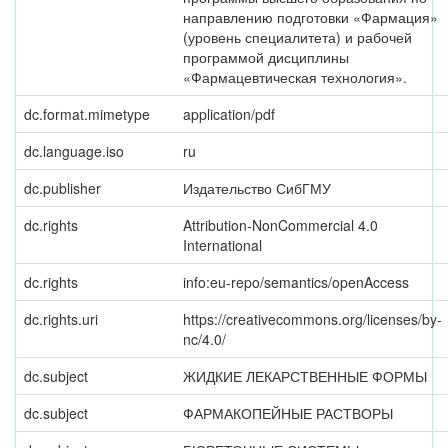
направлению подготовки «Фармация»
(уровень специалитета) и рабочей
программой дисциплины
«Фармацевтическая технология».
dc.format.mimetype
application/pdf
dc.language.iso
ru
dc.publisher
Издательство СибГМУ
dc.rights
Attribution-NonCommercial 4.0
International
dc.rights
info:eu-repo/semantics/openAccess
dc.rights.uri
https://creativecommons.org/licenses/by-
nc/4.0/
dc.subject
ЖИДКИЕ ЛЕКАРСТВЕННЫЕ ФОРМЫ
dc.subject
ФАРМАКОПЕЙНЫЕ РАСТВОРЫ