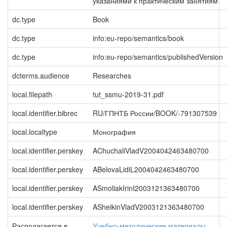
указаниями к практическим занятиям
dc.type
Book
dc.type
info:eu-repo/semantics/book
dc.type
info:eu-repo/semantics/publishedVersion
dcterms.audience
Researches
local.filepath
tut_ssmu-2019-31.pdf
local.identifier.bibrec
RU/ГПНТБ России/BOOK/-791307539
local.localtype
Монография
local.identifier.perskey
AChuchaliVladV2004042463480700
local.identifier.perskey
ABelovaLidiL2004042463480700
local.identifier.perskey
ASmoliakIrinI2003121363480700
local.identifier.perskey
ASheikinVladV2003121363480700
Располагается в
Учебно-методические материалы