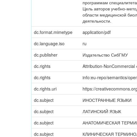
программам специалитета
Цель авторов учебно-мето
области медицинской биол
деятельности.
dc.format.mimetype
application/pdf
dc.language.iso
ru
dc.publisher
Издательство СибГМУ
dc.rights
Attribution-NonCommercial 4
dc.rights
info:eu-repo/semantics/op
dc.rights.uri
https://creativecommons.org
dc.subject
ИНОСТРАННЫЕ ЯЗЫКИ
dc.subject
ЛАТИНСКИЙ ЯЗЫК
dc.subject
АНАТОМИЧЕСКАЯ ТЕРМ
dc.subject
КЛИНИЧЕСКАЯ ТЕРМИНО