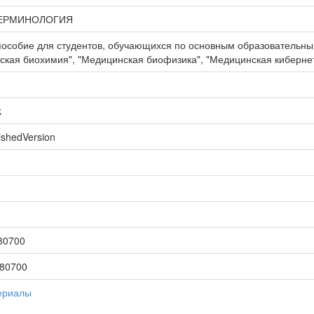
ТЕРМИНОЛОГИЯ
 пособие для студентов, обучающихся по основным образовательн
кая биохимия", "Медицинская биофизика", "Медицинская киберне
k
ishedVersion
80700
480700
ериалы