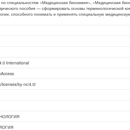
 по специальностям «Медицинская биохимия», «Медицинская биоф
дического пособия — сформировать основы терминологической ко
огии, способного понимать и применять специальную медицинскую
.0 International
enAccess
/licenses/by-nc/4.0/
ИНОЛОГИЯ
ЛОГИЯ