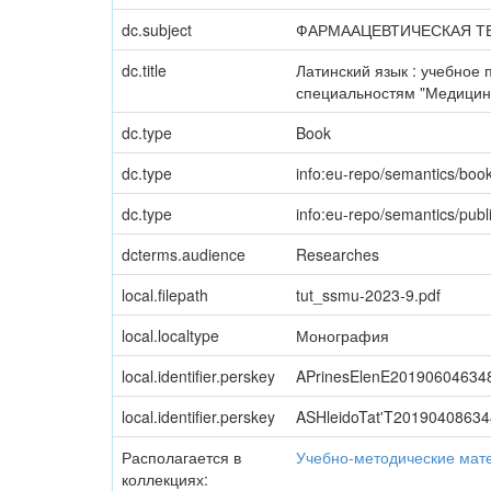
dc.subject
ФАРМААЦЕВТИЧЕСКАЯ 
dc.title
Латинский язык : учебное
специальностям "Медицинс
dc.type
Book
dc.type
info:eu-repo/semantics/boo
dc.type
info:eu-repo/semantics/publ
dcterms.audience
Researches
local.filepath
tut_ssmu-2023-9.pdf
local.localtype
Монография
local.identifier.perskey
APrinesElenE20190604634
local.identifier.perskey
ASHleidoTat'T2019040863
Располагается в
Учебно-методические мат
коллекциях: