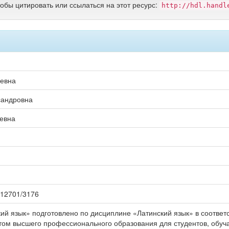
тобы цитировать или ссылаться на этот ресурс:
http://hdl.handl
ьевна
сандровна
ьевна
0.12701/3176
ий язык» подготовлено по дисциплине «Латинский язык» в соотве
том высшего профессионального образования для студентов, обу