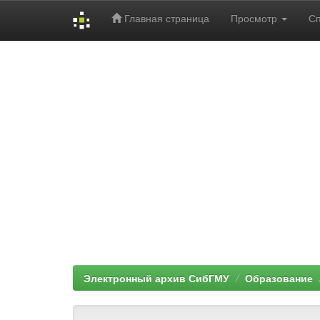
Главная страница
Просмотр
С
Skip
navigation
Электронный архив СибГМУ
Образование