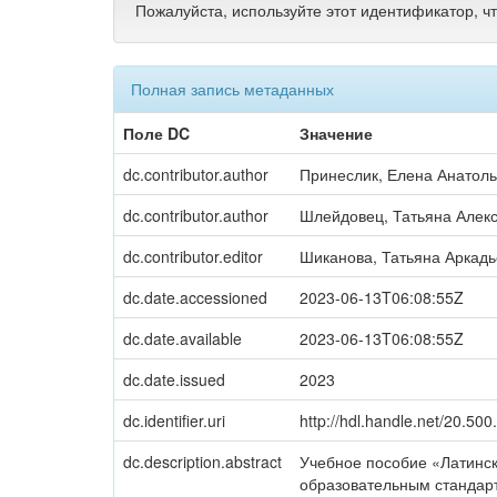
Пожалуйста, используйте этот идентификатор, ч
Полная запись метаданных
Поле DC
Значение
dc.contributor.author
Принеслик, Елена Анатол
dc.contributor.author
Шлейдовец, Татьяна Алек
dc.contributor.editor
Шиканова, Татьяна Аркад
dc.date.accessioned
2023-06-13T06:08:55Z
dc.date.available
2023-06-13T06:08:55Z
dc.date.issued
2023
dc.identifier.uri
http://hdl.handle.net/20.50
dc.description.abstract
Учебное пособие «Латинск
образовательным стандар