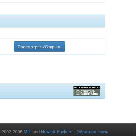
Просмотреть/Открыть
© 2002-2005
MIT
and
Hewlett-Packard
-
Обратная связь