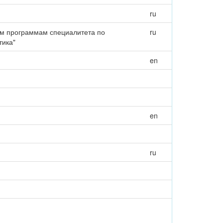
ru
ым программам специалитета по
ru
тика"
en
en
ru