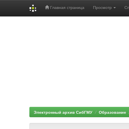
Главная страница
Просмотр
С
Skip
navigation
Электронный архив СибГМУ
Образование