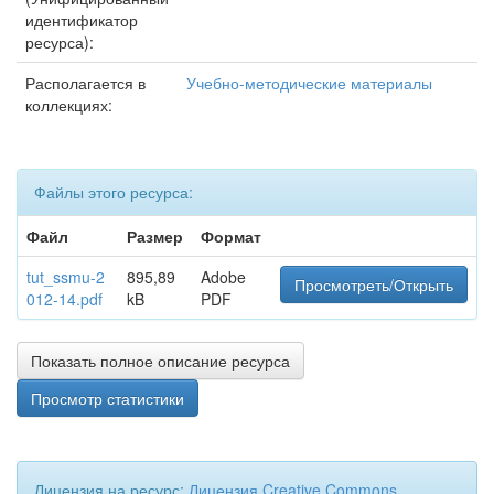
идентификатор
ресурса):
Располагается в
Учебно-методические материалы
коллекциях:
Файлы этого ресурса:
Файл
Размер
Формат
tut_ssmu-2
895,89
Adobe
Просмотреть/Открыть
012-14.pdf
kB
PDF
Показать полное описание ресурса
Просмотр статистики
Лицензия на ресурс:
Лицензия Creative Commons