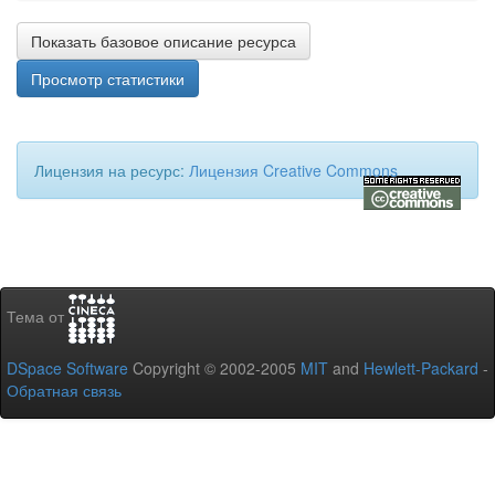
Показать базовое описание ресурса
Просмотр статистики
Лицензия на ресурс:
Лицензия Creative Commons
Тема от
DSpace Software
Copyright © 2002-2005
MIT
and
Hewlett-Packard
-
Обратная связь