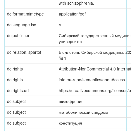
with schizophrenia.
dc.format.mimetype
application/pdf
dc.language.iso
ru
dc.publisher
Сибирский государственный медици
университет
dc.relation.ispartof
Бюллетень Сибирской медицины. 2023
№ 1
dc.rights
Attribution-NonCommercial 4.0 Internat
dc.rights
info:eu-repo/semantics/openAccess
dc.rights.uri
https://creativecommons.org/licenses/b
dc.subject
шизофрения
dc.subject
метаболический синдром
dc.subject
конституция