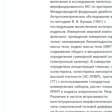
включения в исследование являлось
верифицированного МС по критери
Международной федерации диабета 
Антропометрическое обследование 
по методике В. В. Бунака (1941) с
последующим вычислением интегра
индексов. Измерение жировой комп
включало: проведение измерения ок
талии; неинвазивную биоимпедансо
масса тела, индекс массы тела (ИМТ
содержание общего и висцерального
определение суммарной жировой ск
(электронный калипер). В сыворотке
определена концентрация глюкозы, 
холестерина, холестерина липопрот
высокой плотности (ХС-ЛПВП), триг
(ТГ) с использованием стандартных
коммерческих наборов, расчет показ
ЛПНП и индекса атерогенности. Резу
Различия в частоте встречаемости
конституционально-морфологическог
типа соматической половой диффер
не были установлены в группах срав