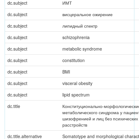
dc.subject
ИМТ
dc.subject
висцеральное ожирение
dc.subject
липидный спектр
dc.subject
schizophrenia
dc.subject
metabolic syndrome
dc.subject
constitution
dc.subject
BMI
dc.subject
visceral obesity
dc.subject
lipid spectrum
dc.title
Конституционально-морфологически
метаболического синдрома у пациен
шизофренией и лиц без психических
расстройств
dc.title.alternative
Somatotype and morphological characte