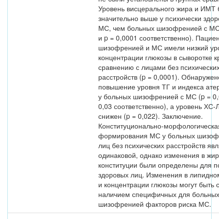
Уровень висцерального жира и ИМТ
значительно выше у психически здор
МС, чем больных шизофренией с МС 
и p = 0,0001 соответственно). Пацие
шизофренией и МС имели низкий ур
концентрации глюкозы в сыворотке к
сравнению с лицами без психически
расстройств (p = 0,0001). Обнаружен
повышение уровня ТГ и индекса ате
у больных шизофренией с МС (p = 0,
0,03 соответственно), а уровень ХС
снижен (p = 0,022). Заключение.
Конституционально-морфологическа
формирования МС у больных шизоф
лиц без психических расстройств яв
одинаковой, однако изменения в жи
конституции были определены для п
здоровых лиц. Изменения в липидн
и концентрации глюкозы могут быть 
наличием специфичных для больны
шизофренией факторов риска МС.