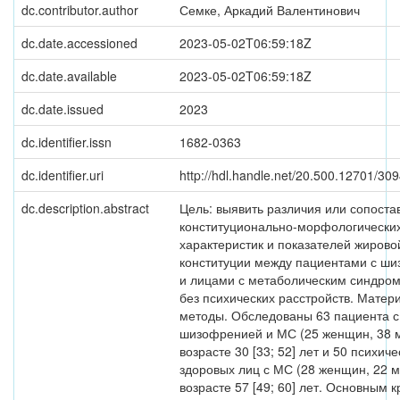
dc.contributor.author
Семке, Аркадий Валентинович
dc.date.accessioned
2023-05-02T06:59:18Z
dc.date.available
2023-05-02T06:59:18Z
dc.date.issued
2023
dc.identifier.issn
1682-0363
dc.identifier.uri
http://hdl.handle.net/20.500.12701/30
dc.description.abstract
Цель: выявить различия или сопоста
конституционально-морфологически
характеристик и показателей жирово
конституции между пациентами с ш
и лицами с метаболическим синдро
без психических расстройств. Матер
методы. Обследованы 63 пациента с
шизофренией и МС (25 женщин, 38 м
возрасте 30 [33; 52] лет и 50 психиче
здоровых лиц с МС (28 женщин, 22 м
возрасте 57 [49; 60] лет. Основным 