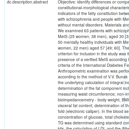
dc.description.abstract
Objective: identify differences or compar
constitutional-morphological characteri
indicators of the fatty constitution bet
with schizophrenia and people with Me
without mental disorders. Materials an
We examined 63 patients with schizop
MetS (25 women, 38 men), aged 30 [3
50 mentally healthy individuals with Me
women, 22 men) aged 57 [49; 60]. Th
criterion for inclusion in the study was 
presence of a verified MetS according 
criteria of the International Diabetes F
Anthropometric examination was perf
according to the method of V.V. Bunak 
the underlying calculation of integral i
determination of the fat component inc
measuring waist circumference; non-in
bioimpedancemetry - body weight, BMI,
visceral fat content; determination of the
fold (electronic caliper). In the blood s
concentration of glucose, total cholest
TG was determined using standard co
kits, the calculation of LDL and the At