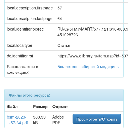
local.description.firstpage
57
local.description.lastpage
64
local.identifier.bibrec
RU/СибГМУ/MART/577.121:616-008.9
451028726
local.localtype
Статья
dc.identifier.rsi
https://www.elibrary.ru/item.asp?id=5
Располагается в
Бюллетень сибирской медицины
коллекциях:
Файлы этого ресурса:
Файл
Размер
Формат
bsm-2023-
360,33
Adobe
Просмотреть/Открыть
1-57-64.pdf
kB
PDF