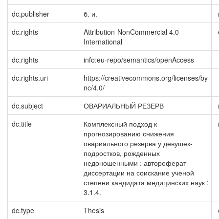
dc.publisher
б. и.
dc.rights
Attribution-NonCommercial 4.0
International
dc.rights
info:eu-repo/semantics/openAccess
dc.rights.uri
https://creativecommons.org/licenses/by-
nc/4.0/
dc.subject
ОВАРИАЛЬНЫЙ РЕЗЕРВ
dc.title
Комплексный подход к
прогнозированию снижения
овариального резерва у девушек-
подростков, рожденных
недоношенными : автореферат
диссертации на соискание ученой
степени кандидата медицинских наук :
3.1.4.
dc.type
Thesis