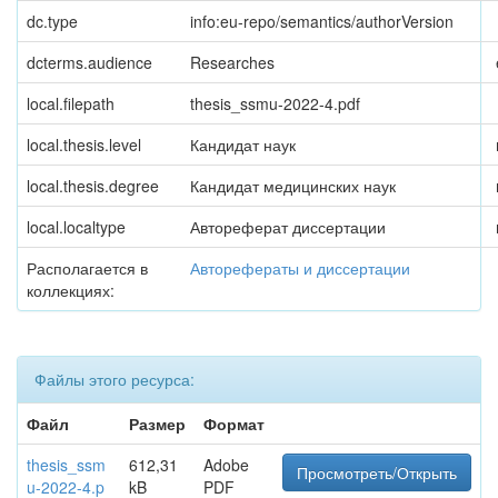
dc.type
info:eu-repo/semantics/authorVersion
dcterms.audience
Researches
local.filepath
thesis_ssmu-2022-4.pdf
local.thesis.level
Кандидат наук
local.thesis.degree
Кандидат медицинских наук
local.localtype
Автореферат диссертации
Располагается в
Авторефераты и диссертации
коллекциях:
Файлы этого ресурса:
Файл
Размер
Формат
thesis_ssm
612,31
Adobe
Просмотреть/Открыть
u-2022-4.p
kB
PDF