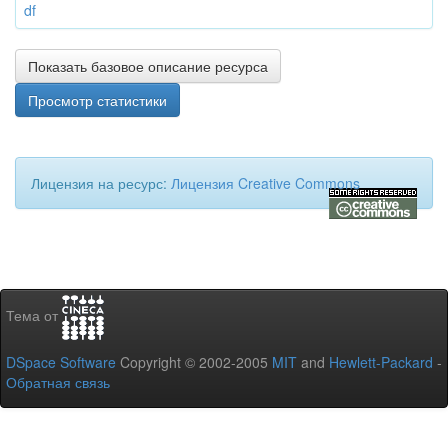
df
Показать базовое описание ресурса
Просмотр статистики
Лицензия на ресурс:
Лицензия Creative Commons
Тема от
DSpace Software
Copyright © 2002-2005
MIT
and
Hewlett-Packard
-
Обратная связь