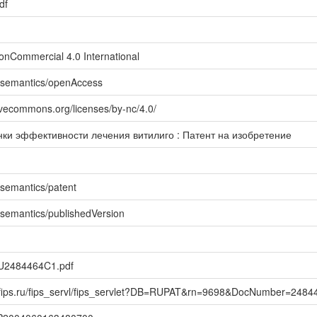
df
NonCommercial 4.0 International
o/semantics/openAccess
tivecommons.org/licenses/by-nc/4.0/
ки эффективности лечения витилиго : Патент на изобретение
/semantics/patent
/semantics/publishedVersion
U2484464C1.pdf
.fips.ru/fips_servl/fips_servlet?DB=RUPAT&rn=9698&DocNumber=2484