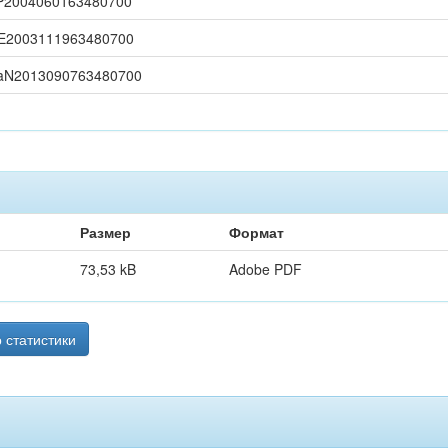
rP2004060163480700
nE2003111963480700
aN2013090763480700
Размер
Формат
73,53 kB
Adobe PDF
 статистики