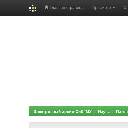
Главная страница
Просмотр
С
Skip
navigation
Электронный архив СибГМУ
Наука
Пате