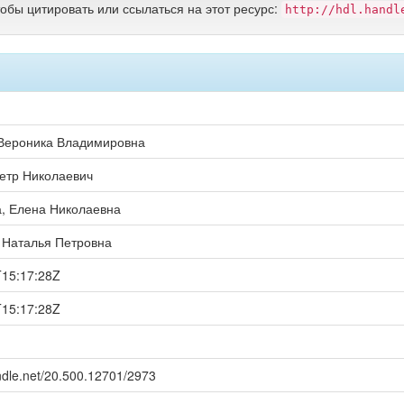
тобы цитировать или ссылаться на этот ресурс:
http://hdl.handl
Вероника Владимировна
етр Николаевич
а, Елена Николаевна
 Наталья Петровна
T15:17:28Z
T15:17:28Z
andle.net/20.500.12701/2973