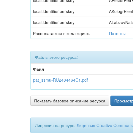
local.identifier.perskey
APesterPet
local.identifier.perskey
AKologrEle
local.identifier.perskey
ALabzovNat
Располагается в коллекциях:
Патенты
Файлы этого ресурса:
Файл
pat_ssmu-RU2484464C1.pdf
Показать базовое описание ресурса
Просмотр
Лицензия на ресурс:
Лицензия Creative Commons