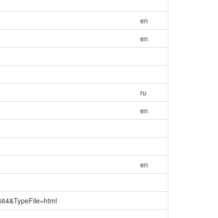
en
en
ru
en
en
464&TypeFile=html