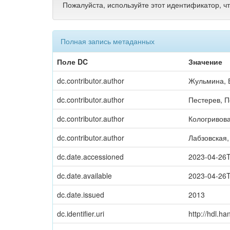
Пожалуйста, используйте этот идентификатор, ч
Полная запись метаданных
Поле DC
Значение
dc.contributor.author
Жульмина, 
dc.contributor.author
Пестерев, П
dc.contributor.author
Кологривов
dc.contributor.author
Лабзовская,
dc.date.accessioned
2023-04-26
dc.date.available
2023-04-26
dc.date.issued
2013
dc.identifier.uri
http://hdl.h