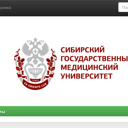
правка
нты