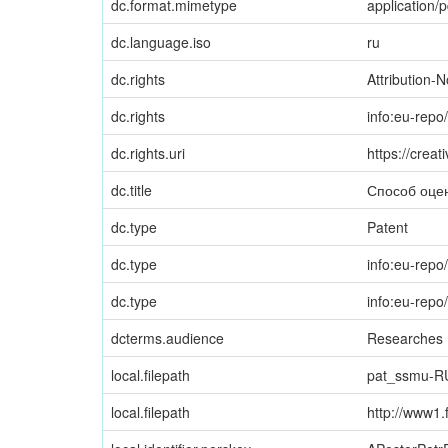
dc.format.mimetype
application/p
dc.language.iso
ru
dc.rights
Attribution-
dc.rights
info:eu-rep
dc.rights.uri
https://crea
dc.title
Способ оцен
dc.type
Patent
dc.type
info:eu-repo
dc.type
info:eu-repo
dcterms.audience
Researches
local.filepath
pat_ssmu-R
local.filepath
http://www1