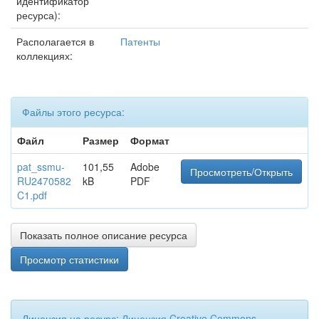
идентификатор
ресурса):
Располагается в
Патенты
коллекциях:
Файлы этого ресурса:
Файл
Размер
Формат
pat_ssmu-
101,55
Adobe
Просмотреть/Открыть
RU2470582
kB
PDF
C1.pdf
Показать полное описание ресурса
Просмотр статистики
Лицензия на ресурс:
Лицензия Creative Commons