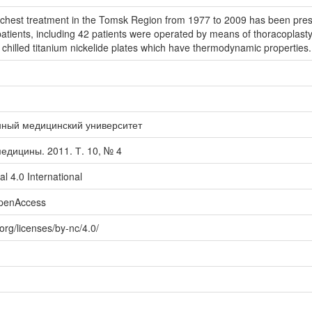
l chest treatment in the Tomsk Region from 1977 to 2009 has been pres
patients, including 42 patients were operated by means of thoracoplasty w
chilled titanium nickelide plates which have thermodynamic properties.
нный медицинский университет
едицины. 2011. Т. 10, № 4
l 4.0 International
openAccess
org/licenses/by-nc/4.0/