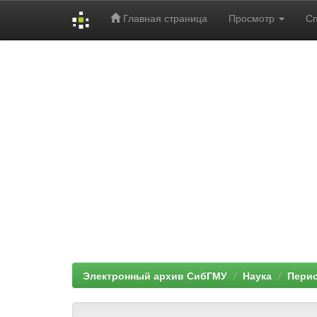
Главная страница
Просмотр
С
Skip
navigation
Электронный архив СибГМУ
Наука
Перио