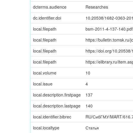
dcterms.audience
Researches
dc.identifier.doi
10.20538/1682-0363-20
local.filepath
bsm-2011-4-137-140.pdf
local.filepath
https://bulletin.tomsk.ru/
local.filepath
https://doi.org/10.2053
local.filepath
https://elibrary.ru/item.
local.volume
10
local.issue
4
local.description.firstpage
137
local.description.lastpage
140
local.identifier.bibrec
RU/СибГМУ/MART/616.7
local.localtype
Статья