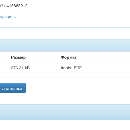
asp?id=16886212
медицины
Размер
Формат
276,31 kB
Adobe PDF
 статистики