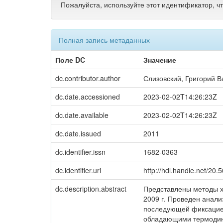
Пожалуйста, используйте этот идентификатор, ч
Полная запись метаданных
Поле DC
Значение
dc.contributor.author
Слизовский, Григорий 
dc.date.accessioned
2023-02-02T14:26:23Z
dc.date.available
2023-02-02T14:26:23Z
dc.date.issued
2011
dc.identifier.issn
1682-0363
dc.identifier.uri
http://hdl.handle.net/20
dc.description.abstract
Представлены методы хи
2009 г. Проведен анали
последующей фиксацией
обладающими термодин