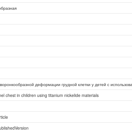
образная
 воронкообразной деформации грудной клетки у детей с использов
el chest in children using titanium nickelide materials
ticle
ublishedVersion