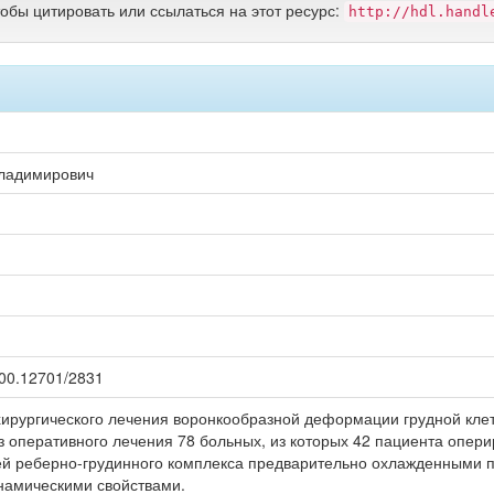
тобы цитировать или ссылаться на этот ресурс:
http://hdl.handl
Владимирович
.500.12701/2831
рургического лечения воронкообразной деформации грудной клетк
з оперативного лечения 78 больных, из которых 42 пациента опер
 реберно-грудинного комплекса предварительно охлажденными пл
амическими свойствами.