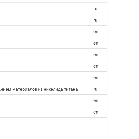
ru
ru
en
en
en
en
en
анием материалов из никелида титана
ru
en
en