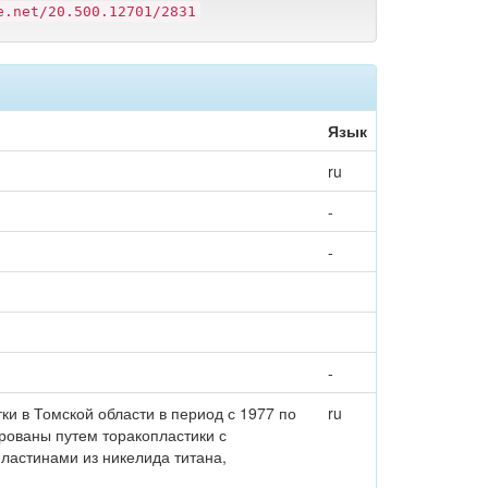
e.net/20.500.12701/2831
Язык
ru
-
-
-
и в Томской области в период с 1977 по
ru
ированы путем торакопластики с
астинами из никелида титана,