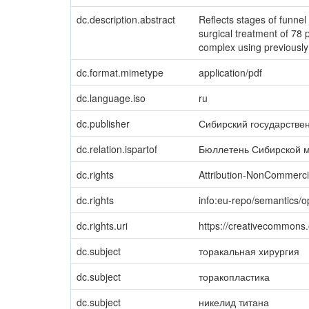
dc.description.abstract
Reflects stages of funne
surgical treatment of 78 
complex using previously 
dc.format.mimetype
application/pdf
dc.language.iso
ru
dc.publisher
Сибирский государстве
dc.relation.ispartof
Бюллетень Сибирской м
dc.rights
Attribution-NonCommercia
dc.rights
info:eu-repo/semantics/
dc.rights.uri
https://creativecommons.
dc.subject
торакальная хирургия
dc.subject
торакопластика
dc.subject
никелид титана