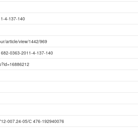
11-4-137-140
jour/article/view/1442/969
8/1682-0363-2011-4-137-140
asp?id=16886212
12-007.24-05/С 476-192940076