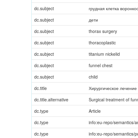
dc.subject
грудная клетка воронко
dc.subject
дети
dc.subject
thorax surgery
dc.subject
thoracoplastic
dc.subject
titanium nickelid
dc.subject
funnel chest
dc.subject
child
dc.title
Хирургическое лечение
dc.title.alternative
Surgical treatment of funn
dc.type
Article
dc.type
info:eu-repo/semantics/ar
dc.type
info:eu-repo/semantics/p