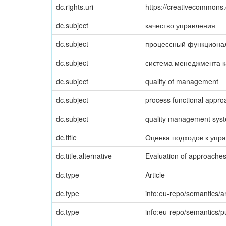
dc.rights.uri
https://creativecommons.
dc.subject
качество управления
dc.subject
процессный функциона
dc.subject
система менеджмента к
dc.subject
quality of management
dc.subject
process functional appr
dc.subject
quality management sys
dc.title
Оценка подходов к упр
dc.title.alternative
Evaluation of approache
dc.type
Article
dc.type
info:eu-repo/semantics/ar
dc.type
info:eu-repo/semantics/p