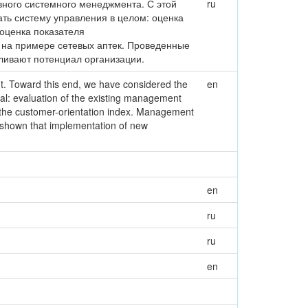
ного системного менеджмента. С этой
ru
ть систему управления в целом: оценка
оценка показателя
 на примере сетевых аптек. Проведенные
иливают потенциал организации.
nt. Toward this end, we have considered the
en
ral: evaluation of the existing management
f the customer-orientation index. Management
shown that implementation of new
en
ru
ru
en