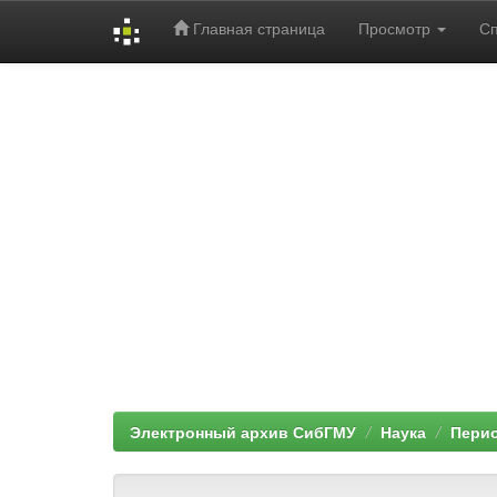
Главная страница
Просмотр
С
Skip
navigation
Электронный архив СибГМУ
Наука
Перио