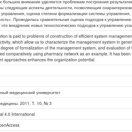
х большое внимание уделяется проблемам построения результатив
ы следующие аспекты деятельности, позволяющие охарактеризова
управления, оценка степени формализации системы управления, 
ость». Проводилась сравнительная оценка подходов к управлению
 что внедрение новых технологических подходов к управлению ус
tion is paid to problems of construction of efficient system manageme
activity, which allow us to characterize the management system in gene
e degree of formalization of the management system, and evaluation o
ed comparatively using pharmacy network as an example. It has been 
t approaches enhances the organization potential.
нный медицинский университет
едицины. 2011. Т. 10, № 3
l 4.0 International
openAccess