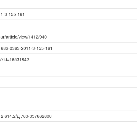
11-3-155-161
jour/article/view/1412/940
8/1682-0363-2011-3-155-161
asp?id=16531842
2:614.2/Д 760-057662800