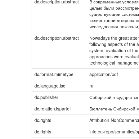
dc.description.abstract
В современных условия
целью были рассмотрен
существующей системы 
«клиентоориентированн
исследования показали,
dc.description.abstract
Nowadays the great atten
following aspects of the 
system, evaluation of th
approaches were evaluat
technological managemen
dc.format.mimetype
application/pdf
dc.language.iso
ru
dc.publisher
Сибирский государстве
dc.relation.ispartof
Бюллетень Сибирской м
dc.rights
Attribution-NonCommercia
dc.rights
info:eu-repo/semantics/