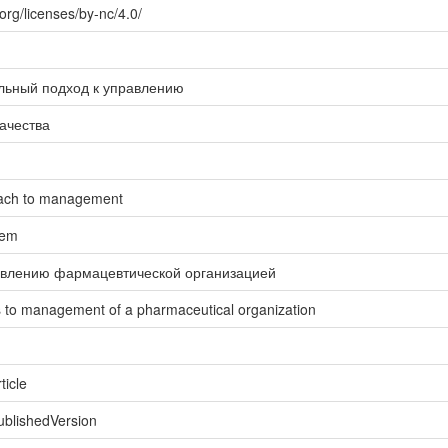
org/licenses/by-nc/4.0/
льный подход к управлению
ачества
oach to management
tem
авлению фармацевтической организацией
s to management of a pharmaceutical organization
ticle
ublishedVersion