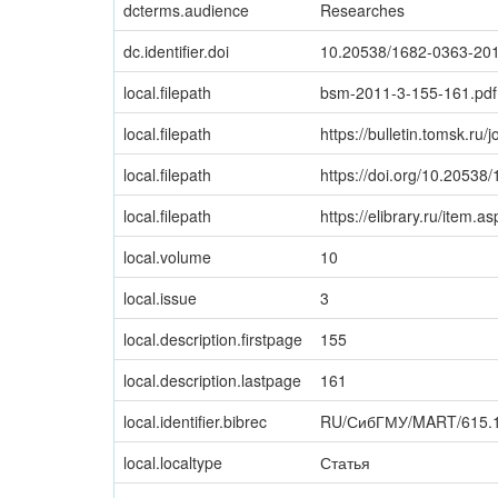
dcterms.audience
Researches
dc.identifier.doi
10.20538/1682-0363-20
local.filepath
bsm-2011-3-155-161.pdf
local.filepath
https://bulletin.tomsk.ru/
local.filepath
https://doi.org/10.2053
local.filepath
https://elibrary.ru/item.
local.volume
10
local.issue
3
local.description.firstpage
155
local.description.lastpage
161
local.identifier.bibrec
RU/СибГМУ/MART/615.1
local.localtype
Статья