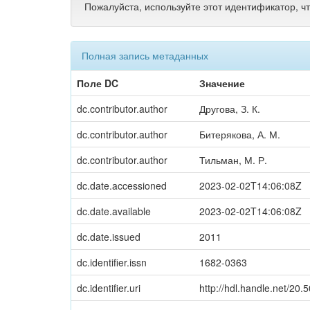
Пожалуйста, используйте этот идентификатор, ч
Полная запись метаданных
Поле DC
Значение
dc.contributor.author
Другова, З. К.
dc.contributor.author
Битерякова, А. М.
dc.contributor.author
Тильман, М. Р.
dc.date.accessioned
2023-02-02T14:06:08Z
dc.date.available
2023-02-02T14:06:08Z
dc.date.issued
2011
dc.identifier.issn
1682-0363
dc.identifier.uri
http://hdl.handle.net/20