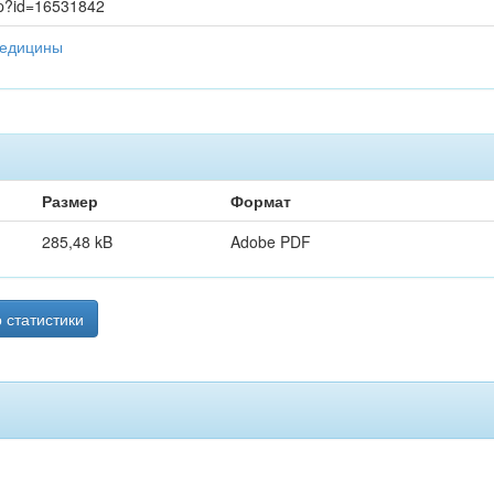
asp?id=16531842
медицины
Размер
Формат
285,48 kB
Adobe PDF
 статистики