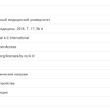
нный медицинский университет
едицины. 2018. Т. 17, № 4
l 4.0 International
openAccess
org/licenses/by-nc/4.0/
ические нагрузки
стройства
акции