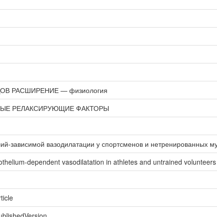
В РАСШИРЕНИЕ — физиология
ЫЕ РЕЛАКСИРУЮЩИЕ ФАКТОРЫ
лий-зависимой вазодилатации у спортсменов и нетренированных м
othelium-dependent vasodilatation in athletes and untrained volunteers
ticle
ublishedVersion