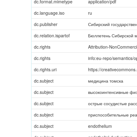
dc.format.mimetype
application/pdf
dc.language.iso
ru
dc.publisher
Сибирский государстве
dc.relation.ispartof
Бюллетень Сибирской м
dc.rights
Attribution-NonCommercia
dc.rights
info:eu-repo/semantics/
dc.rights.uri
https://creativecommons.
dc.subject
медицина томска
dc.subject
высокоинтенсивные физ
dc.subject
острые сосудистые рас
dc.subject
приспособительные ре
dc.subject
endothelium