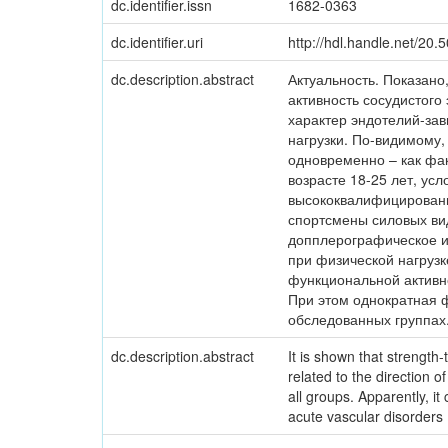
dc.identifier.issn
1682-0363
dc.identifier.uri
http://hdl.handle.net/20
dc.description.abstract
Актуальность. Показано
активность сосудистого
характер эндотелий-за
нагрузки. По-видимому
одновременно – как фак
возрасте 18-25 лет, ус
высококвалифицированн
спортсмены силовых вид
допплерографическое и
при физической нагрузк
функциональной активно
При этом однократная 
обследованных группах
dc.description.abstract
It is shown that strength-
related to the direction 
all groups. Apparently, it
acute vascular disorders