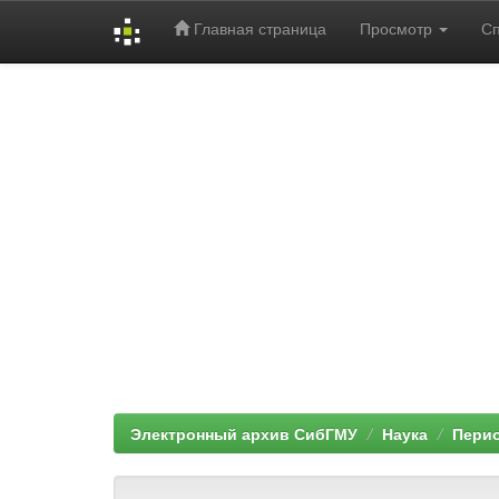
Главная страница
Просмотр
С
Skip
navigation
Электронный архив СибГМУ
Наука
Перио