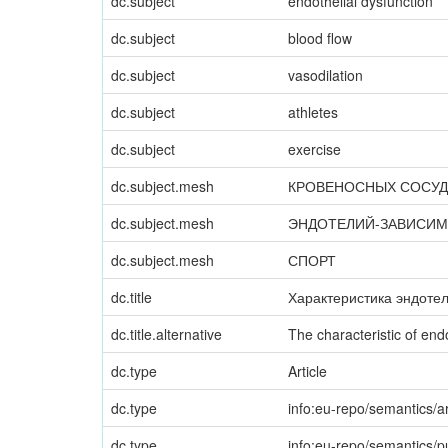
dc.subject
endothelial dysfunction
dc.subject
blood flow
dc.subject
vasodilation
dc.subject
athletes
dc.subject
exercise
dc.subject.mesh
КРОВЕНОСНЫХ СОСУДО
dc.subject.mesh
ЭНДОТЕЛИЙ-ЗАВИСИМ
dc.subject.mesh
СПОРТ
dc.title
Характеристика эндоте
dc.title.alternative
The characteristic of end
dc.type
Article
dc.type
info:eu-repo/semantics/ar
dc.type
info:eu-repo/semantics/p