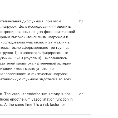
-
дотелиальная дисфункция, при этом
ru
 нагрузок. Цель исследования – оценить
 нетренированных лиц на фоне физической
лярным высокоинтенсивным нагрузкам и
 исследовании участвовали 27 мужчин в
истемы. Было сформировано три группы:
 (группа 1); высококвалифицированные
ужчины, n=10 (группа 3). Выполнялись
зателей кровотока на плечевой артерии
фикации имеет место угнетение
направленностью физических нагрузок.
латационную функцию эндотелия во всех
on. The vascular endothelium activity is not
en
nduces endothelium vasodilatation function in
. At the same time it is a risk factor for