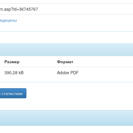
item.asp?id=36745767
медицины
Размер
Формат
390,28 kB
Adobe PDF
 статистики