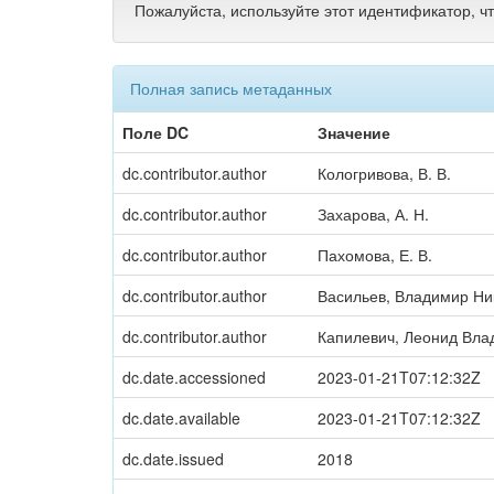
Пожалуйста, используйте этот идентификатор, ч
Полная запись метаданных
Поле DC
Значение
dc.contributor.author
Кологривова, В. В.
dc.contributor.author
Захарова, А. Н.
dc.contributor.author
Пахомова, Е. В.
dc.contributor.author
Васильев, Владимир Ни
dc.contributor.author
Капилевич, Леонид Вла
dc.date.accessioned
2023-01-21T07:12:32Z
dc.date.available
2023-01-21T07:12:32Z
dc.date.issued
2018