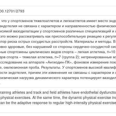
.500.12701/2793
, что у спортсменов тяжелоатлетов и легкоатлетов имеет место эн
 эндотелия не связана с характером и направленностью физических
висимой вазодилатации у спортсменов различных специализаций и
, это можно рассматривать как приспособительную реакцию к регу
тор риска острых сосудистых расстройств. Материалы и методы. В
ловно здоровые, без нарушений со стороны сердечно-сосудистой с
ые спортсмены циклических видов спорта – легкая атлетика, n=10
ов спорта – тяжелая атлетика, n=7 (группа 2); нетренированные м
сследование на аппарате «Ангиодин-ПК», фоновое измерение пока
е, окклюзионная проба. Результаты. У спортсменов высокой квали
сти эндотелия, причем эти изменения не связаны с характером и 
физическая нагрузка динамического характера потенцирует вазоди
.
training athletes and track and field athletes have endothelial dysfuncti
of physical exercises. At the same time, the dynamic physical exercise i
 can be the adaptive response to regular high-intensity physical exercises