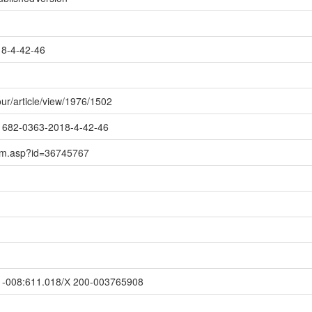
8-4-42-46
jour/article/view/1976/1502
8/1682-0363-2018-4-42-46
item.asp?id=36745767
-008:611.018/Х 200-003765908