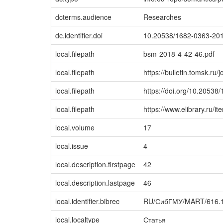
dcterms.audience
Researches
dc.identifier.doi
10.20538/1682-0363-201
local.filepath
bsm-2018-4-42-46.pdf
local.filepath
https://bulletin.tomsk.ru/
local.filepath
https://doi.org/10.2053
local.filepath
https://www.elibrary.ru/
local.volume
17
local.issue
4
local.description.firstpage
42
local.description.lastpage
46
local.identifier.bibrec
RU/СибГМУ/MART/616.1
local.localtype
Статья