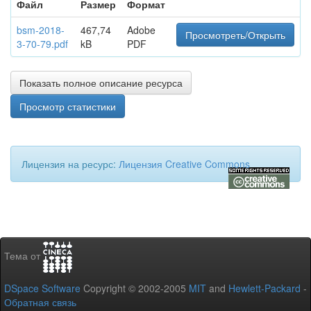
Файл
Размер
Формат
bsm-2018-
467,74
Adobe
Просмотреть/Открыть
3-70-79.pdf
kB
PDF
Показать полное описание ресурса
Просмотр статистики
Лицензия на ресурс:
Лицензия Creative Commons
Тема от
DSpace Software
Copyright © 2002-2005
MIT
and
Hewlett-Packard
-
Обратная связь