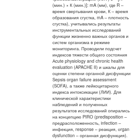
(мин.) × К (мин.)]: mA (мм), где R –
время свертывания крови, К – время
образования сгустка, mA – плотность
сгустка), учитывались результаты
инструментальных исследований
функции жизненно важных органов и
систем организма в режиме
мониторинга. Проводили подсчет
индексов тяжести общего состояния
Аcute physiology and chronic health
evaluation (APACHE II) и шкалы для
оценки степени органной дисфункции
Sepsis organ failure assessment
(SOFA), а также лейкоцитарного
индекса интоксикации (ЛИИ). Для
клинической характеристики
наблюдений и полученных
результатов исследований опирались
на концепцию PIRO (predisposition –
предрасположенность, infection –
инфекция, response – реакция, оrgan
dysfunction – органная дисфункция).