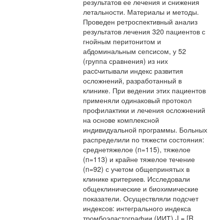
результатов ее лечения и снижения
летальности. Материалы и методы.
Проведен ретроспективный анализ
результатов лечения 320 пациентов с
гнойным перитонитом и
абдоминальным сепсисом, у 52
(группа сравнения) из них
расcчитывали индекс развития
осложнений, разработанный в
клинике. При ведении этих пациентов
применяли одинаковый протокол
профилактики и лечения осложнений
на основе комплексной
индивидуальной программы. Больных
распределили по тяжести состояния:
среднетяжелое (n=115), тяжелое
(n=113) и крайне тяжелое течение
(n=92) с учетом общепринятых в
клинике критериев. Исследовали
общеклинические и биохимические
показатели. Осуществляли подсчет
индексов: интегрального индекса
тромбоэластографии (ИИТ) J = [R