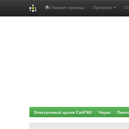
Главная страница
Просмотр
С
Skip
navigation
Электронный архив СибГМУ
Наука
Перио