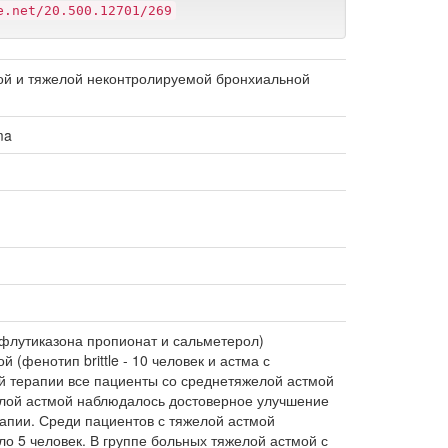
e.net/20.500.12701/269
ой и тяжелой неконтролируемой бронхиальной
ma
флутиказона пропионат и сальметерол)
(фенотип brittle - 10 человек и астма с
ой терапии все пациенты со среднетяжелой астмой
желой астмой наблюдалось достоверное улучшение
апии. Среди пациентов с тяжелой астмой
ало 5 человек. В группе больных тяжелой астмой с