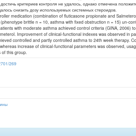
достичь критериев контроля не удалось, однако отмечена положи
далось снизить дозу исполоьзуемых системных стероидов.
ntroller medication (combination of fluticasone propionate and Salmeterol
(phenotype brittle n = 10, asthma with fixed obstruction n = 15) un-co
ll patients with moderate asthma achieved control criteria (GINA, 2006) 
meterol. Improvement of clinical-functional indexes was observed in pa
chieved controlled and partly controlled asthma to 24th week therapy. 
, whereas increase of clinical-functional parameters was observed, usa
 of this group.
12701/269
цины