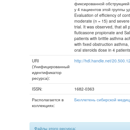
фиксированной обструкцией 
у 4 пациентов этой группы у
Evaluation of efficiency of co
moderate (n = 15) and severe 
trial. It was observed, that a
fluticasone propionate and Sal
patients with brittle asthma a
with fixed obstruction asthma
oral steroids dose in 4 patients
URI
http://hdl.handle.net/20.500.
(Унифицированный
идентификатор
ресурса):
ISSN:
1682-0363
Располагается в
Бюллетень сибирской меди
коллекциях:
Файлы этого ресурса: