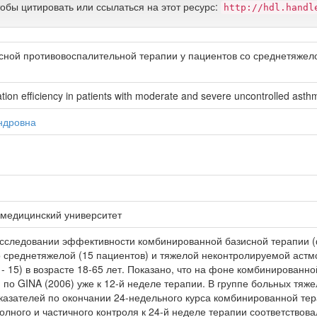
тобы цитировать или ссылаться на этот ресурс:
http://hdl.handl
сной противовоспалительной терапии у пациентов со среднетяжел
ation efficiency in patients with moderate and severe uncontrolled asth
ндровна
 медицинский университет
исследовании эффективности комбинированной базисной терапии (
 среднетяжелой (15 пациентов) и тяжелой неконтролируемой астмой 
- 15) в возрасте 18-65 лет. Показано, что на фоне комбинированн
я по GINA (2006) уже к 12-й неделе терапии. В группе больных тя
азателей по окончании 24-недельного курса комбинированной тер
полного и частичного контроля к 24-й неделе терапии соответствов