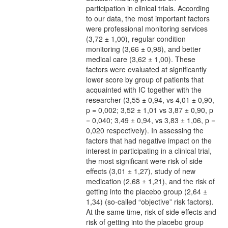
participation in clinical trials. According
to our data, the most important factors
were professional monitoring services
(3,72 ± 1,00), regular condition
monitoring (3,66 ± 0,98), and better
medical care (3,62 ± 1,00). These
factors were evaluated at significantly
lower score by group of patients that
acquainted with IC together with the
researcher (3,55 ± 0,94, vs 4,01 ± 0,90,
p = 0,002; 3,52 ± 1,01 vs 3,87 ± 0,90, p
= 0,040; 3,49 ± 0,94, vs 3,83 ± 1,06, p =
0,020 respectively). In assessing the
factors that had negative impact on the
interest in participating in a clinical trial,
the most significant were risk of side
effects (3,01 ± 1,27), study of new
medication (2,68 ± 1,21), and the risk of
getting into the placebo group (2,64 ±
1,34) (so-called “objective” risk factors).
At the same time, risk of side effects and
risk of getting into the placebo group