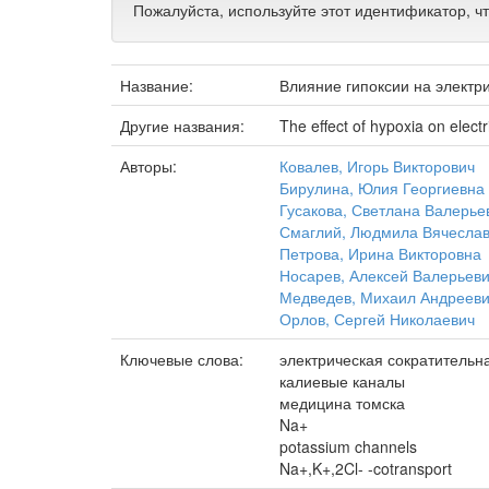
Пожалуйста, используйте этот идентификатор, ч
Название:
Влияние гипоксии на электр
Другие названия:
The effect of hypoxia on elect
Авторы:
Ковалев, Игорь Викторович
Бирулина, Юлия Георгиевна
Гусакова, Светлана Валерье
Смаглий, Людмила Вячесла
Петрова, Ирина Викторовна
Носарев, Алексей Валерьев
Медведев, Михаил Андреев
Орлов, Сергей Николаевич
Ключевые слова:
электрическая сократительн
калиевые каналы
медицина томска
Na+
potassium channels
Na+,K+,2Cl- -cotransport