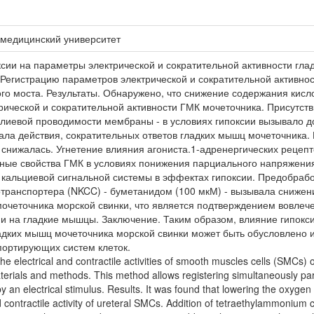
 медицинский университет
оксии на параметры электрической и сократительной активности гл
 Регистрацию параметров электрической и сократительной активно
го моста. Результаты. Обнаружено, что снижение содержания кисл
рической и сократительной активности ГМК мочеточника. Присутст
алиевой проводимости мембраны - в условиях гипоксии вызывало 
ала действия, сократительных ответов гладких мышц мочеточника.
нижалась. Угнетение влияния агониста.1-адренергических рецепт
ьные свойства ГМК в условиях понижения парциального напряжения
и кальциевой сигнальной системы в эффектах гипоксии. Предобраб
котранспортера (NKCC) - буметанидом (100 мкМ) - вызывала снижен
четочника морской свинки, что является подтверждением вовлече
и на гладкие мышцы. Заключение. Таким образом, влияние гипокс
ладких мышц мочеточника морской свинки может быть обусловлен
портирующих систем клеток.
the electrical and contractile activities of smooth muscles cells (SMCs)
terials and methods. This method allows registering simultaneously par
 an electrical stimulus. Results. It was found that lowering the oxygen 
nd contractile activity of ureteral SMCs. Addition of tetraethylammonium