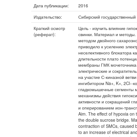
Дата публикации:
2016
Издательство:
Сибирский государственный
Краткий осмотр
Цель - изучить влияние гип
(реферат):
свинки. Материал и методы.
методом двойного сахарозно
приводило к усилению элект
неселективного блокатора к
длительности плато потенци
мембраны ГМК мочеточника с
электрические и сократител
на участие С-киназной ветв
ингибитором Na+, K+, 2Cl--
гладкомышечные сегменты мо
механизмы действия гипокси
активности и сокращений г
и оперированием ион-транс
Aim. The effect of hypoxia on 
the double sucrose bridge. Ma
contraction of SMCs, caused by
to an increase of electrical a