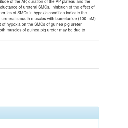
ude of the AP, duration of the AP plateau and the
tance of ureteral SMCs. Inhibition of the effect of
erties of SMCs in hypoxic condition indicate the
 of ureteral smooth muscles with bumetanide (100 mM)
ct of hypoxia on the SMCs of guinea pig ureter.
mooth muscles of guinea pig ureter may be due to