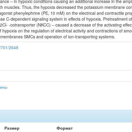
e – in hypoxic conditions causing an additional increase in the amplit
th muscles. Thus, the hypoxia decreased the potassium membrane conduc
gonist phenylephrine (PE, 10 mM) on the electrical and contractile prop
nase C-dependent signaling system in effects of hypoxia. Pretreatment
+,2Cl- -cotransporter (NKCC) – caused a decrease of the activating effe
 hypoxia on the regulation of electrical activity and contractions of s
of membranes SMCs and operation of ion-transporting systems.
12701/2648
цины
Размер
Формат