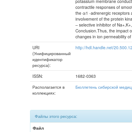
potassium membrane conductanc
contractile responses of smoo
the α1 -adrenergic receptors a
involvement of the protein ki
– selective inhibitor of Na+,K
Conclusion.Thus, the impact of
changes in ion permeability 
URI
http://hdl.handle.net/20.500.
(Унифицированный
идентификатор
ресурса):
ISSN:
1682-0363
Располагается в
Бюллетень сибирской меди
коллекциях:
Файлы этого ресурса:
Файл