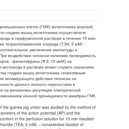
адкомышечных клеток (ГМК) мочеточника морской
сти гладких мышц мочеточника осуществляли
орода в перфузионном растворе в течение 10 мин
вие тетраэтиламмония хлорида (ТЭА, 5 мМ) -
дополнительное увеличение амплитуды и
 При воздействии гипоксии калиевая проводимость
оров - фенилэфрина (ФЭ, 10 мкМ) на
 кислорода в растворе может служить указанием
отка гладких мышц мочеточника селективным
ие активирующего действия гипоксии на
нности данного ионного переносчика в
ии на механизмы регуляции электрической
о изменением ионной проницаемости мембран ГМК
 of the guinea pig ureter was studied by the method of
ameters of the action potential (AP) and the
content in the perfusion solution for 10 min resulted
 chloride (TEA, 5 mM) – nonselective blocker of