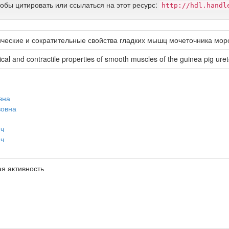
тобы цитировать или ссылаться на этот ресурс:
http://hdl.handl
ические и сократительные свойства гладких мышц мочеточника мор
rical and contractile properties of smooth muscles of the guinea pig uret
вна
вовна
ич
ич
ая активность