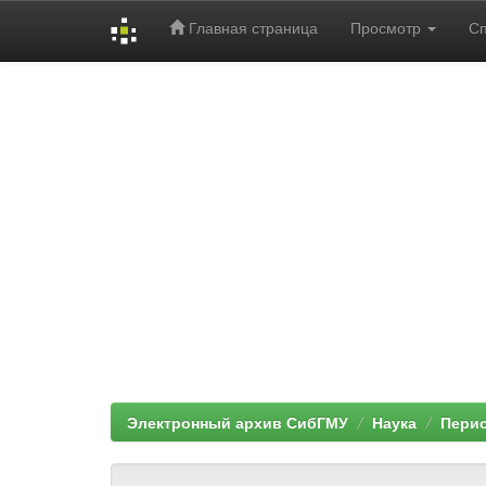
Главная страница
Просмотр
С
Skip
navigation
Электронный архив СибГМУ
Наука
Перио