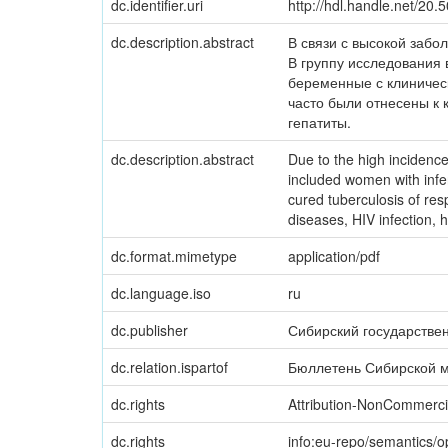
dc.identifier.uri
http://hdl.handle.net/20
dc.description.abstract
В связи с высокой забо
В группу исследования
беременные с клиничес
часто были отнесены к
гепатиты.
dc.description.abstract
Due to the high incidenc
included women with infer
cured tuberculosis of re
diseases, HIV infection, h
dc.format.mimetype
application/pdf
dc.language.iso
ru
dc.publisher
Сибирский государстве
dc.relation.ispartof
Бюллетень Сибирской м
dc.rights
Attribution-NonCommercia
dc.rights
info:eu-repo/semantics/