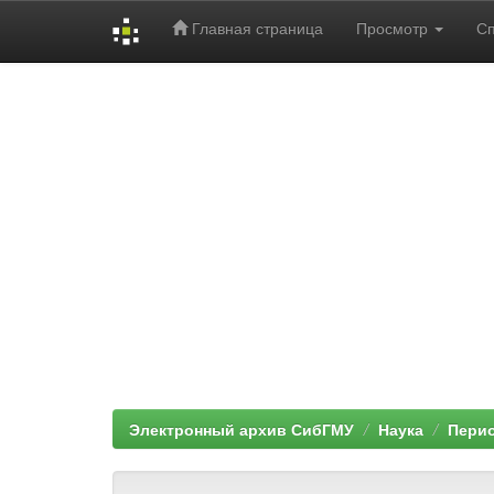
Главная страница
Просмотр
С
Skip
navigation
Электронный архив СибГМУ
Наука
Перио