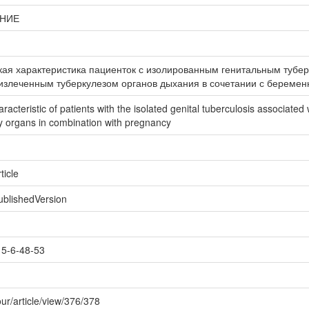
НИЕ
кая характеристика пациенток с изолированным генитальным тубе
 излеченным туберкулезом органов дыхания в сочетании с береме
racteristic of patients with the isolated genital tuberculosis associated wi
ry organs in combination with pregnancy
ticle
ublishedVersion
5-6-48-53
jour/article/view/376/378