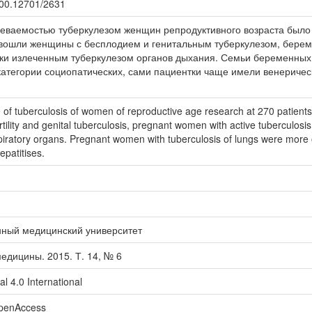
.500.12701/2631
леваемостью туберкулезом женщин репродуктивного возраста было
 вошли женщины с бесплодием и генитальным туберкулезом, берем
ки излеченным туберкулезом органов дыхания. Семьи беременных 
 категории социопатических, сами пациентки чаще имели венериче
e of tuberculosis of women of reproductive age research at 270 patien
tility and genital tuberculosis, pregnant women with active tuberculosis
spiratory organs. Pregnant women with tuberculosis of lungs were more 
epatitises.
нный медицинский университет
едицины. 2015. Т. 14, № 6
l 4.0 International
openAccess