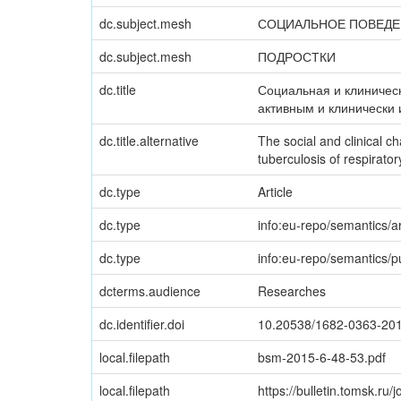
dc.subject.mesh
СОЦИАЛЬНОЕ ПОВЕДЕ
dc.subject.mesh
ПОДРОСТКИ
dc.title
Социальная и клиничес
активным и клинически
dc.title.alternative
The social and clinical cha
tuberculosis of respirato
dc.type
Article
dc.type
info:eu-repo/semantics/ar
dc.type
info:eu-repo/semantics/p
dcterms.audience
Researches
dc.identifier.doi
10.20538/1682-0363-201
local.filepath
bsm-2015-6-48-53.pdf
local.filepath
https://bulletin.tomsk.ru/