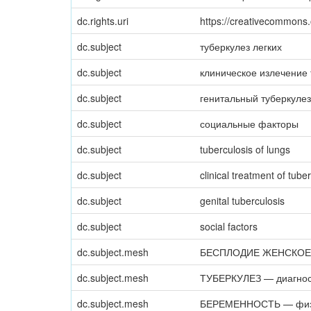
dc.rights.uri
https://creativecommons.
dc.subject
туберкулез легких
dc.subject
клиническое излечение 
dc.subject
генитальный туберкулез
dc.subject
социальные факторы
dc.subject
tuberculosis of lungs
dc.subject
clinical treatment of tube
dc.subject
genital tuberculosis
dc.subject
social factors
dc.subject.mesh
БЕСПЛОДИЕ ЖЕНСКОЕ —
dc.subject.mesh
ТУБЕРКУЛЕЗ — диагнос
dc.subject.mesh
БЕРЕМЕННОСТЬ — физ