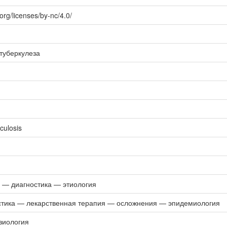
org/licenses/by-nc/4.0/
туберкулеза
rculosis
 диагностика — этиология
тика — лекарственная терапия — осложнения — эпидемиология
иология