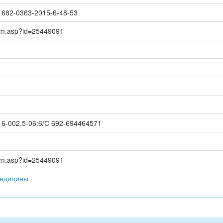
8/1682-0363-2015-6-48-53
item.asp?id=25449091
-002.5-06:6/С 692-694464571
item.asp?id=25449091
медицины