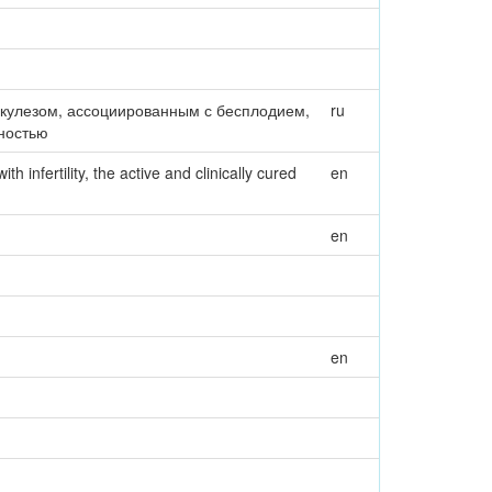
ркулезом, ассоциированным с бесплодием,
ru
нностью
th infertility, the active and clinically cured
en
en
en