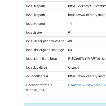
local.filepath
https://doi.org/10.2053
local.filepath
https://www.elibrary.ru/
local.volume
14
local.issue
6
local.description.firstpage
48
local.description.lastpage
53
local.identifier.bibrec
RU/СибГМУ/MART/618.16
local.localtype
Статья
dc.identifier.rsi
https://www.elibrary.ru/
Располагается в
Бюллетень сибирской 
коллекциях: