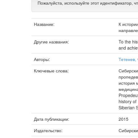
Пожалуйста, используйте этот идентификатор, ч
Название:
К истори
направле
Другие названия:
To the his
and achi
Авторы:
Тетенев,
Ключевые слова:
Сибирски
пропедев
история 
медицина
Propedeut
history of
Siberian 
Дата публикации:
2015
Издательство:
Сибирски