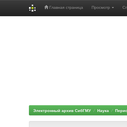
Главная страница
Просмотр
С
Skip
navigation
Электронный архив СибГМУ
Наука
Перио