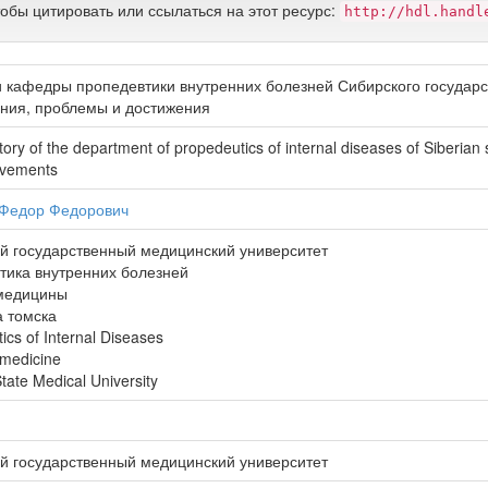
тобы цитировать или ссылаться на этот ресурс:
http://hdl.handl
и кафедры пропедевтики внутренних болезней Сибирского государс
ния, проблемы и достижения
tory of the department of propedeutics of internal diseases of Siberian s
evements
 Федор Федорович
й государственный медицинский университет
тика внутренних болезней
медицины
 томска
ics of Internal Diseases
 medicine
State Medical University
й государственный медицинский университет