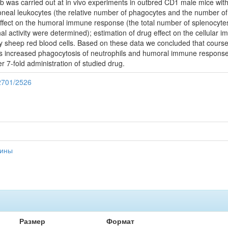
b was carried out at in vivo experiments in outbred CD1 male mice with u
ritoneal leukocytes (the relative number of phagocytes and the number 
effect on the humoral immune response (the total number of splenocytes
onal activity were determined); estimation of drug effect on the cellular
by sheep red blood cells. Based on these data we concluded that course 
ys increased phagocytosis of neutrophils and humoral immune response
er 7-fold administration of studied drug.
12701/2526
цины
Размер
Формат