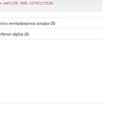
e.net/20.500.12701/2526
ного интерферона альфа-2b
erferon alpha-2b