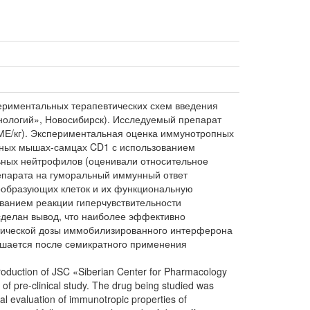
ериментальных терапевтических схем введения
ологий», Новосибирск). Исследуемый препарат
 5 МЕ/кг). Экспериментальная оценка иммунотропных
едных мышах-самцах CD1 с использованием
ьных нейтрофилов (оценивали относительное
епарата на гуморальный иммунный ответ
ообразующих клеток и их функциональную
ованием реакции гиперчувствительности
сделан вывод, что наиболее эффективно
втической дозы иммобилизированного интерферона
ышается после семикратного применения
roduction of JSC «Siberian Center for Pharmacology
f pre-clinical study. The drug being studied was
tal evaluation of immunotropic properties of