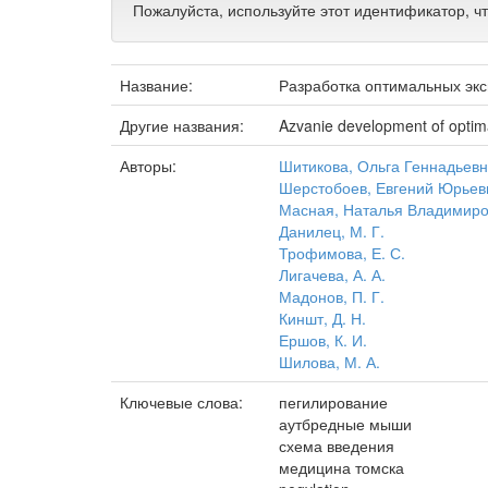
Пожалуйста, используйте этот идентификатор, ч
Название:
Разработка оптимальных эк
Другие названия:
Azvanie development of optima
Авторы:
Шитикова, Ольга Геннадьев
Шерстобоев, Евгений Юрьев
Масная, Наталья Владимир
Данилец, М. Г.
Трофимова, Е. С.
Лигачева, А. А.
Мадонов, П. Г.
Киншт, Д. Н.
Ершов, К. И.
Шилова, М. А.
Ключевые слова:
пегилирование
аутбредные мыши
схема введения
медицина томска