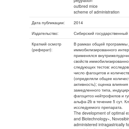
pegylation
outbred mice
scheme of administration
Дата публикации:
2014
Издательство:
Сибирский государственный
Краткий осмотр
В рамках общей программы 
(реферат):
иммобилизированного интер
применялся внутрижелудочно 
свойств иммобилизированног
следующих тестов: исследо
число фагоцитов и количест
(определяли общее количест
активность); оценка влияни
замедленного типа, индуцир
фагоцитоз нейтрофилов и г
альфа-2b в течение 5 сут. 
исследуемого препарата.
The development of optimal ex
and Biotechnology», Novosibir
administered intragastrically 