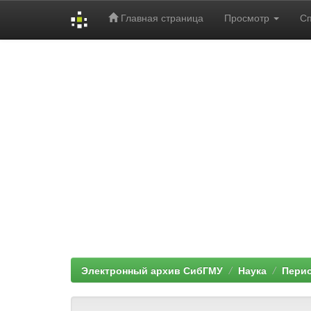
Главная страница
Просмотр
С
Skip
navigation
Электронный архив СибГМУ
Наука
Перио