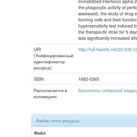
immobilized interferon alpha-2
the phagocytic activity of pe
assessed); the study of drug 
forming cells and their functi
hypersensitivity test induced 
the therapeutic dose for 5 da
was significantly increased aft
URI
http://hdl.handle.net/20.500.
(Унифицированный
идентификатор
ресурса):
ISSN:
1682-0363
Располагается в
Бюллетень сибирской меди
коллекциях:
Файлы этого ресурса:
Файл