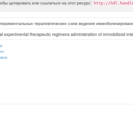
тобы цитировать или ссылаться на этот ресурс:
http://hdl.handl
спериментальных терапевтических схем ведения иммобилизирован
l experimental therapeutic regimens administration of immobilized int
на
ич
овна