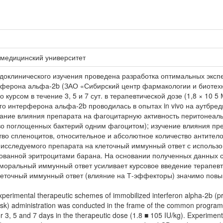
 медицинский университет
доклинического изучения проведена разработка оптимальных эксп
ферона альфа-2b (ЗАО «Сибирский центр фармакологии и биотехн
курсом в течение 3, 5 и 7 сут. в терапевтической дозе (1,8 × 10
о интерферона альфа-2b проводилась в опытах in vivo на аутбр
вание влияния препарата на фагоцитарную активность перитонеал
во поглощенных бактерий одним фагоцитом); изучение влияния пр
во спленоцитов, относительное и абсолютное количество антител
я исследуемого препарата на клеточный иммунный ответ с использ
ованной эритроцитами барана. На основании полученных данных 
уморальный иммунный ответ усиливает курсовое введение терапе
Клеточный иммунный ответ (влияние на Т-эффекторы) значимо пов
perimental therapeutic schemes of immobilized interferon alpha-2b (p
sk) administration was conducted in the frame of the common program o
for 3, 5 and 7 days in the therapeutic dose (1.8 ■ 105 IU/kg). Experimen