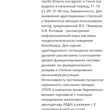
проба Штанге (на вдохе) и Генча (на
выдохе) в начальный период, 11-19,
21-29, 31-39 нед. беременности. Для
выявления адаптационных стратегий
у беременных женщин использовали
метод, предложенный Я.С. Пеккером,
А.В. Ротовым - рассмотрение
информационной меры как меры
предпочтительности поведения
биообъекта. Для оценки
адаптационного потенциала системы
дыхания рассмотрены соотношения
уровня функционирования системы
дыхания, ее функционального
резерва и степени напряжения
механизмов регуляции.
Интенсивность протекания процессов
перекисного окисления липидов
(ПОЛ) в сыворотке крови беременных
женщин оценивали с помощью
определения малонового
диальдегида (МДА) в реакции с 2-
тиобарбитуровой кислотой.