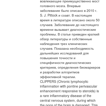
вовлекающее преимущественно мост
головного мозга. Впервые
заболевание было описано в 2010 г.
S. J. Pittock и соавт. В настоящее
время в литературе описано около 50
случаев. Заболевание до настоящего
времени вызывает диагностические
проблемы. В статье приведен краткий
обзор литературы и собственные
наблюдения трех клинических
случаев. Показана необходимость
дальнейших исследований для
повышения точности и
специфичности диагностических
критериев, определения биомаркеров
и разработки алгоритмов
эффективной терапии.
CLIPPERS (Chronic lymphocytic
inflammation with pontine perivascular
enhancement responsive to steroids) is
a rare inflammatory disease of the
central nervous system, during which
the pons of the brain is damaged. This