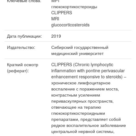
Ключевые слова:
МРТ
глюкокортикостероиды
CLIPPERS
MRI
glucocorticosteroids
Дата публикации:
2019
Издательство:
Сибирский государственный
медицинский университет
Краткий осмотр
CLIPPERS (Chronic lymphocytic
(реферат):
inflammation with pontine perivascular
enhancement responsive to steroids) –
хроническое лимфоцитарное
воспаление с поражением моста,
контрастным усилением
периваскулярных пространств,
отвечающее на терапию
глюкокортикостероидными
препаратами, представляет собой
редкое воспалительное заболевание
центральной нервной системы,