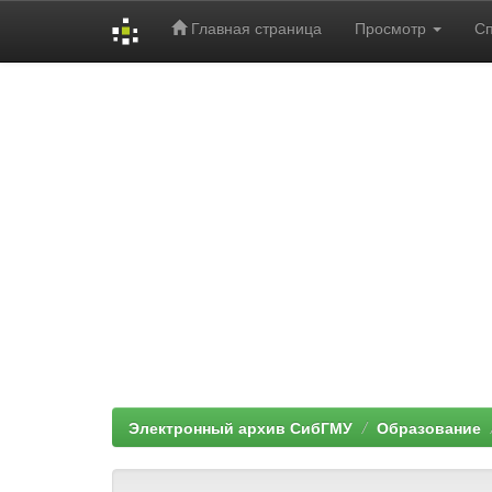
Главная страница
Просмотр
С
Skip
navigation
Электронный архив СибГМУ
Образование