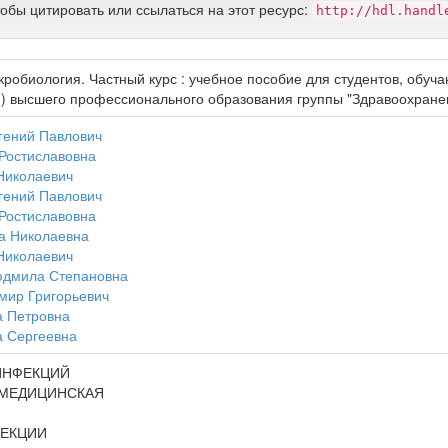
тобы цитировать или ссылаться на этот ресурс:
http://hdl.handl
робиология. Частный курс : учебное пособие для студентов, обуч
) высшего профессионального образования группы "Здравоохране
гений Павлович
Ростиславовна
Николаевич
гений Павлович
Ростиславовна
а Николаевна
Николаевич
юдмила Степановна
мир Григорьевич
а Петровна
а Сергеевна
ИНФЕКЦИЙ
 МЕДИЦИНСКАЯ
ЕКЦИИ