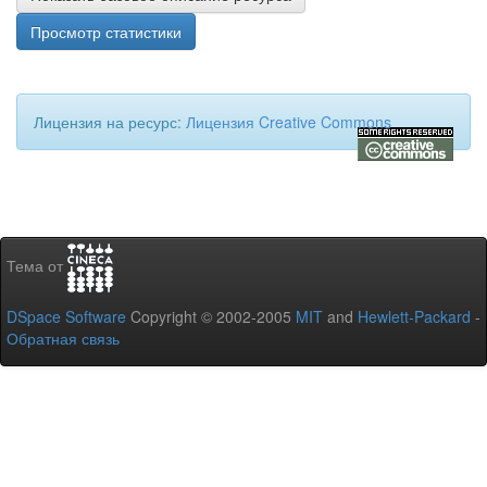
Просмотр статистики
Лицензия на ресурс:
Лицензия Creative Commons
Тема от
DSpace Software
Copyright © 2002-2005
MIT
and
Hewlett-Packard
-
Обратная связь