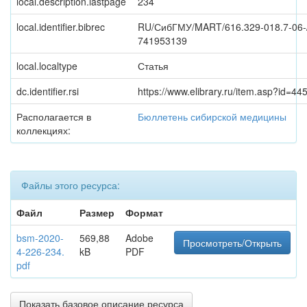
local.description.lastpage
234
local.identifier.bibrec
RU/СибГМУ/MART/616.329-018.7-06-
741953139
local.localtype
Статья
dc.identifier.rsi
https://www.elibrary.ru/item.asp?id=4
Располагается в
Бюллетень сибирской медицины
коллекциях:
Файлы этого ресурса:
Файл
Размер
Формат
bsm-2020-
569,88
Adobe
Просмотреть/Открыть
4-226-234.
kB
PDF
pdf
Показать базовое описание ресурса