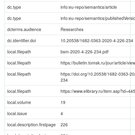
dc.type
info:eu-repo/semantics/article
dc.type
info:eu-repo/semantics/publishedVersi
dcterms.audience
Researches
dc.identifier.doi
10.20538/1682-0363-2020-4-226-234
local.filepath
bsm-2020-4-226-234.pdf
local.filepath
https://bulletin.tomsk.ru/jour/article/v
local.filepath
https://doi.org/10.20538/1682-0363-2
234
local.filepath
https://www.elibrary.ru/item.asp?id=4
local.volume
19
local.issue
4
local.description.firstpage
226