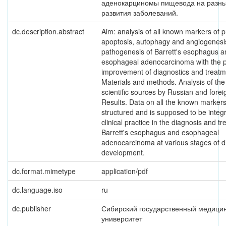
аденокарциномы пищевода на разны
развития заболеваний.
dc.description.abstract
Aim: analysis of all known markers of pr
apoptosis, autophagy and angiogenesis
pathogenesis of Barrett's esophagus a
esophageal adenocarcinoma with the 
improvement of diagnostics and treatme
Materials and methods. Analysis of the
scientific sources by Russian and forei
Results. Data on all the known marker
structured and is supposed to be integr
clinical practice in the diagnosis and t
Barrett's esophagus and esophageal
adenocarcinoma at various stages of d
development.
dc.format.mimetype
application/pdf
dc.language.iso
ru
dc.publisher
Сибирский государственный медици
университет