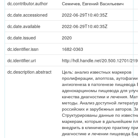
dc.contributor.author
Семичев, Евгений Васильевич
dc.date.accessioned
2022-06-29T10:40:35Z
dc.date.available
2022-06-29T10:40:35Z
dc.date.issued
2020
dc.identifier.issn
1682-0363
dc.identifier.uri
http://hdl.handle.net/20.500.12701/21
dc.description.abstract
Цель: анализ известных маркеров
пролиферации, апоптоза, аутофагии
ангиогенеза в патогенезе пищевода 
аденокарциномы пищевода для улу
качества диагностики и лечения. Ма
методы. Анализ доступной литерату
российских и зарубежных авторов. З
Структурированы данные по извест
маркерам, которые в дальнейшем п
внедрить в клиническую практику пр
диагностике и лечении пищевода Ба