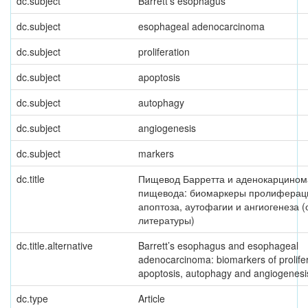
dc.subject
Barrett's esophagus
dc.subject
esophageal adenocarcinoma
dc.subject
proliferation
dc.subject
apoptosis
dc.subject
autophagy
dc.subject
angiogenesis
dc.subject
markers
dc.title
Пищевод Барретта и аденокарцином
пищевода: биомаркеры пролиферац
апоптоза, аутофагии и ангиогенеза (
литературы)
dc.title.alternative
Barrett’s esophagus and esophageal
adenocarcinoma: biomarkers of prolifer
apoptosis, autophagy and angiogenesi
dc.type
Article