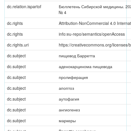
dc.relation.ispartof
Бюллетень Сибирской медицины. 2020
№ 4
dc.rights
Attribution-NonCommercial 4.0 Internat
dc.rights
info:eu-repo/semantics/openAccess
dc.rights.uri
https://creativecommons.org/licenses/b
dc.subject
пищевод Барретта
dc.subject
аденокарцинома пищевода
dc.subject
пролиферация
dc.subject
апоптоз
dc.subject
аутофагия
dc.subject
ангиогенез
dc.subject
маркеры