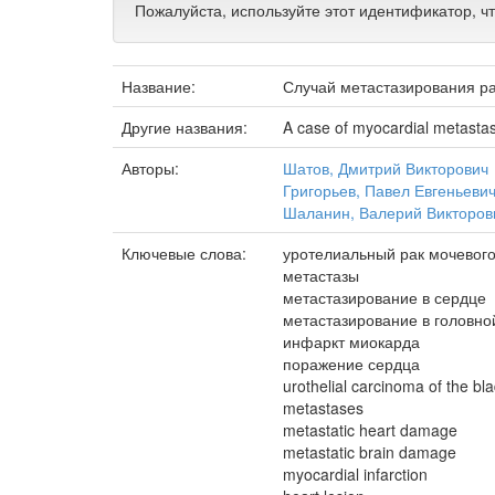
Пожалуйста, используйте этот идентификатор, ч
Название:
Случай метастазирования ра
Другие названия:
A case of myocardial metastas
Авторы:
Шатов, Дмитрий Викторович
Григорьев, Павел Евгеньеви
Шаланин, Валерий Викторов
Ключевые слова:
уротелиальный рак мочевог
метастазы
метастазирование в сердце
метастазирование в головно
инфаркт миокарда
поражение сердца
urothelial carcinoma of the bl
metastases
metastatic heart damage
metastatic brain damage
myocardial infarction