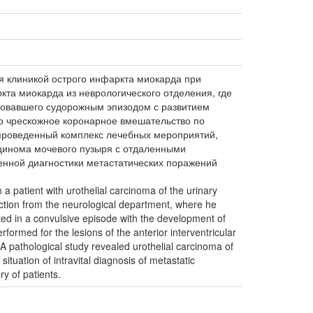
я клиникой острого инфаркта миокарда при
кта миокарда из неврологического отделения, где
ровавшего судорожным эпизодом с развитием
о чрескожное коронарное вмешательство по
проведенный комплекс лечебных мероприятий,
цинома мочевого пузыря с отдаленными
енной диагностики метастатических поражений
 a patient with urothelial carcinoma of the urinary
rction from the neurological department, where he
ted in a convulsive episode with the development of
ormed for the lesions of the anterior interventricular
 A pathological study revealed urothelial carcinoma of
tuation of intravital diagnosis of metastatic
y of patients.