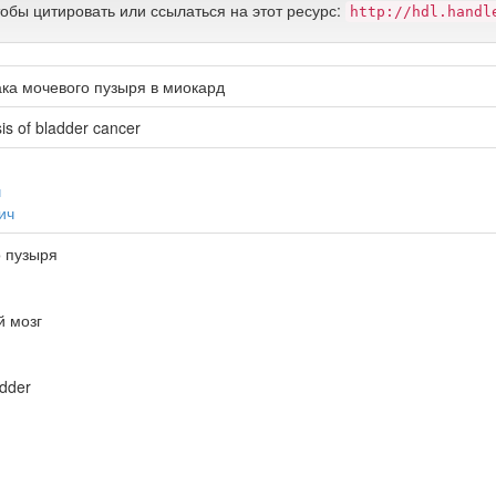
тобы цитировать или ссылаться на этот ресурс:
http://hdl.handl
ка мочевого пузыря в миокард
is of bladder cancer
ч
ич
о пузыря
й мозг
adder