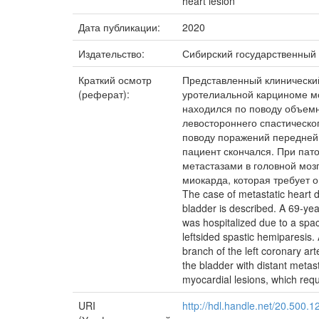
heart lesion
Дата публикации:
2020
Издательство:
Сибирский государственный
Краткий осмотр
Представленный клинический
(реферат):
уротелиальной карциноме мо
находился по поводу объем
левостороннего спастическ
поводу поражений передней
пациент скончался. При па
метастазами в головной моз
миокарда, которая требует 
The case of metastatic heart da
bladder is described. A 69-ye
was hospitalized due to a spac
leftsided spastic hemiparesis.
branch of the left coronary ar
the bladder with distant metas
myocardial lesions, which requ
URI
http://hdl.handle.net/20.500.