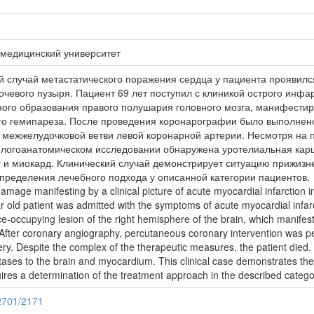
 медицинский университет
 случай метастатического поражения сердца у пациента проявилс
чевого пузыря. Пациент 69 лет поступил с клиникой острого инфар
ного образования правого полушария головного мозга, манифести
ого гемипареза. После проведения коронарографии было выполнен
 межжелудочковой ветви левой коронарной артерии. Несмотря на 
тологоанатомическом исследовании обнаружена уротелиальная кар
г и миокард. Клинический случай демонстрирует ситуацию прижизн
определения лечебного подхода у описанной категории пациентов.
mage manifesting by a clinical picture of acute myocardial infarction in
ar old patient was admitted with the symptoms of acute myocardial infa
e-occupying lesion of the right hemisphere of the brain, which manifes
 After coronary angiography, percutaneous coronary intervention was perf
tery. Despite the complex of the therapeutic measures, the patient died.
tases to the brain and myocardium. This clinical case demonstrates the si
ires a determination of the treatment approach in the described categor
12701/2171