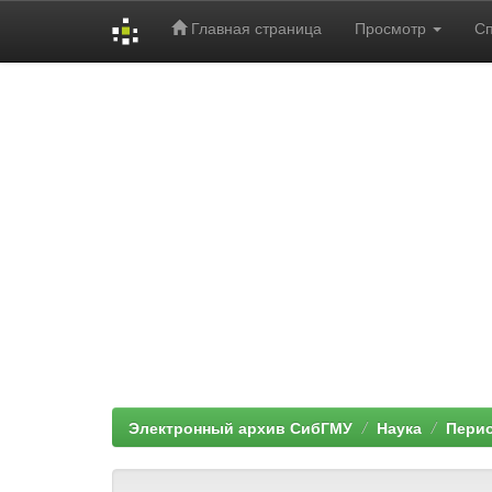
Главная страница
Просмотр
С
Skip
navigation
Электронный архив СибГМУ
Наука
Перио