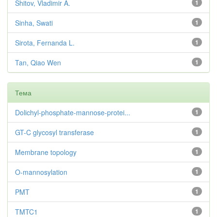
Shitov, Vladimir A.
1
Sinha, Swati
1
Sirota, Fernanda L.
1
Tan, Qiao Wen
1
Тема
Dolichyl-phosphate-mannose-protei...
1
GT-C glycosyl transferase
1
Membrane topology
1
O-mannosylation
1
PMT
1
TMTC1
1