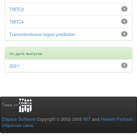
TMTC3
1
TMTC4
1
Transmembrane region prediction
1
по дате выпуска
2021
1
Тема от
DSpace Software
Copyright © 2002-2005
MIT
and
Hewlett-Packard
-
Обратная связь