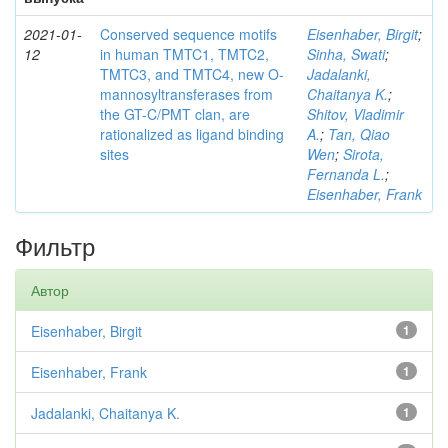
2021-01-
Conserved sequence motifs
Eisenhaber, Birgit
;
12
in human TMTC1, TMTC2,
Sinha, Swati
;
TMTC3, and TMTC4, new O-
Jadalanki,
mannosyltransferases from
Chaitanya K.
;
the GT-C/PMT clan, are
Shitov, Vladimir
rationalized as ligand binding
A.
;
Tan, Qiao
sites
Wen
;
Sirota,
Fernanda L.
;
Eisenhaber, Frank
Фильтр
Автор
Eisenhaber, Birgit
1
Eisenhaber, Frank
1
Jadalanki, Chaitanya K.
1