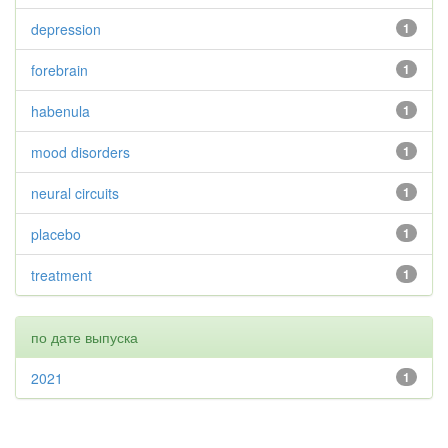
depression
1
forebrain
1
habenula
1
mood disorders
1
neural circuits
1
placebo
1
treatment
1
по дате выпуска
2021
1