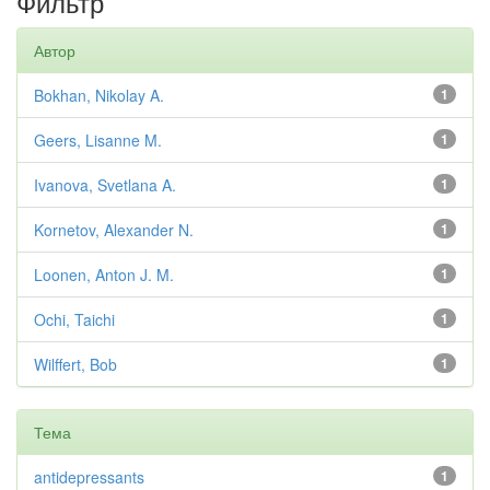
Фильтр
Автор
Bokhan, Nikolay A.
1
Geers, Lisanne M.
1
Ivanova, Svetlana A.
1
Kornetov, Alexander N.
1
Loonen, Anton J. M.
1
Ochi, Taichi
1
Wilffert, Bob
1
Тема
antidepressants
1