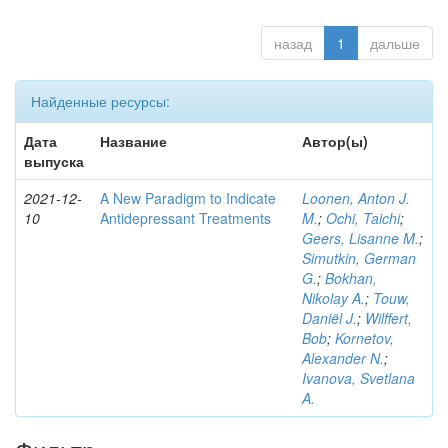
назад
1
дальше
Найденные ресурсы:
Дата
Название
Автор(ы)
выпуска
2021-12-
A New Paradigm to Indicate
Loonen, Anton J.
10
Antidepressant Treatments
M.
;
Ochi, Taichi
;
Geers, Lisanne M.
;
Simutkin, German
G.
;
Bokhan,
Nikolay A.
;
Touw,
Daniël J.
;
Wilffert,
Bob
;
Kornetov,
Alexander N.
;
Ivanova, Svetlana
A.