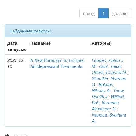
назад
1
дальше
Найденные ресурсы:
Дата
Название
Автор(ы)
выпуска
2021-12-
A New Paradigm to Indicate
Loonen, Anton J.
10
Antidepressant Treatments
M.
;
Ochi, Taichi
;
Geers, Lisanne M.
;
Simutkin, German
G.
;
Bokhan,
Nikolay A.
;
Touw,
Daniël J.
;
Wilffert,
Bob
;
Kornetov,
Alexander N.
;
Ivanova, Svetlana
A.