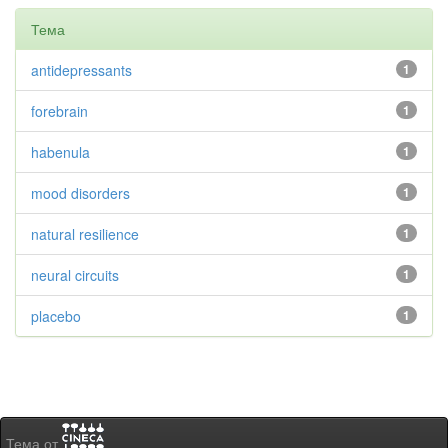
Тема
antidepressants
1
forebrain
1
habenula
1
mood disorders
1
natural resilience
1
neural circuits
1
placebo
1
Тема от