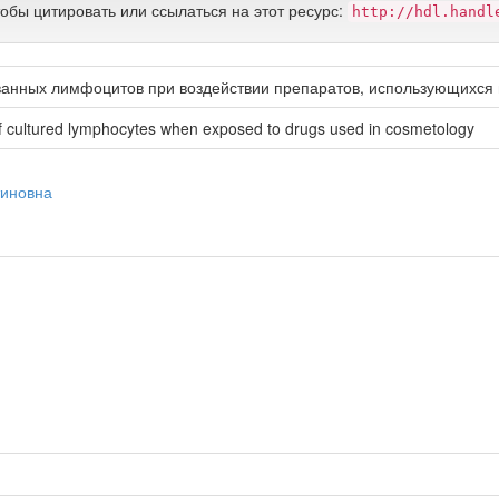
тобы цитировать или ссылаться на этот ресурс:
http://hdl.handl
анных лимфоцитов при воздействии препаратов, использующихся в
of cultured lymphocytes when exposed to drugs used in cosmetology
тиновна