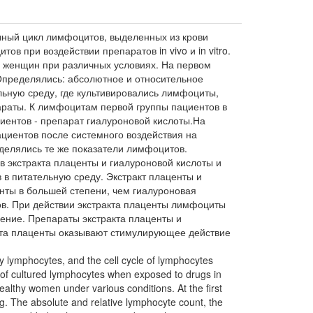
чный цикл лимфоцитов, выделенных из крови
 при воздействии препаратов in vivo и in vitro.
 женщин при различных условиях. На первом
Определялись: абсолютное и относительное
льную среду, где культивировались лимфоциты,
араты. К лимфоцитам первой группы пациентов в
иентов - препарат гиалуроновой кислоты.На
циентов после системного воздействия на
еделялись те же показатели лимфоцитов.
 экстракта плаценты и гиалуроновой кислоты и
в питательную среду. Экстракт плаценты и
енты в большей степени, чем гиалуроновая
ов. При действии экстракта плаценты лимфоциты
ение. Препараты экстракта плаценты и
кта плаценты оказывают стимулирующее действие
y lymphocytes, and the cell cycle of lymphocytes
s of cultured lymphocytes when exposed to drugs in
ealthy women under various conditions. At the first
ug. The absolute and relative lymphocyte count, the