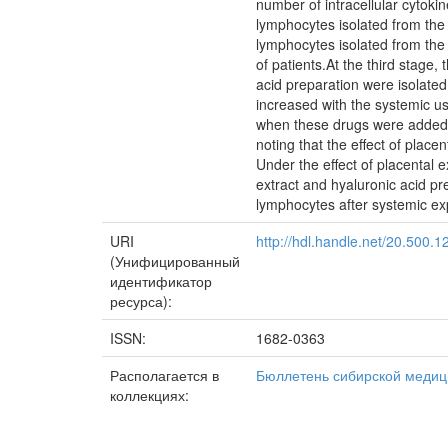
number of intracellular cytok
lymphocytes isolated from the 
lymphocytes isolated from the 
of patients.At the third stage,
acid preparation were isolate
increased with the systemic us
when these drugs were added to 
noting that the effect of place
Under the effect of placental 
extract and hyaluronic acid pr
lymphocytes after systemic exp
URI
http://hdl.handle.net/20.500.
(Унифицированный
идентификатор
ресурса):
ISSN:
1682-0363
Располагается в
Бюллетень сибирской меди
коллекциях: