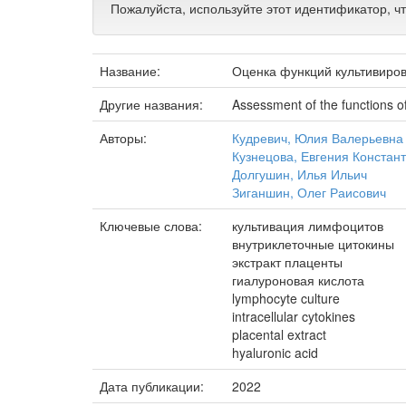
Пожалуйста, используйте этот идентификатор, ч
Название:
Оценка функций культивиров
Другие названия:
Assessment of the functions 
Авторы:
Кудревич, Юлия Валерьевна
Кузнецова, Евгения Констан
Долгушин, Илья Ильич
Зиганшин, Олег Раисович
Ключевые слова:
культивация лимфоцитов
внутриклеточные цитокины
экстракт плаценты
гиалуроновая кислота
lymphocyte culture
intracellular cytokines
placental extract
hyaluronic acid
Дата публикации:
2022