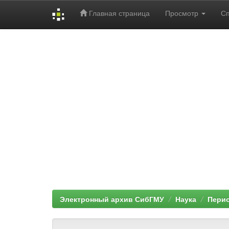
Главная страница
Просмотр
С
Skip
navigation
Электронный архив СибГМУ
Наука
Перио