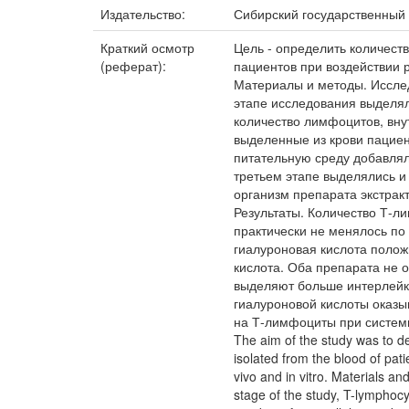
Издательство:
Сибирский государственный
Краткий осмотр
Цель - определить количест
(реферат):
пациентов при воздействии р
Материалы и методы. Иссле
этапе исследования выделял
количество лимфоцитов, вну
выделенные из крови пациен
питательную среду добавлял
третьем этапе выделялись и
организм препарата экстрак
Результаты. Количество Т-л
практически не менялось по
гиалуроновая кислота полож
кислота. Оба препарата не 
выделяют больше интерлейки
гиалуроновой кислоты оказ
на Т-лимфоциты при системн
The aim of the study was to d
isolated from the blood of pat
vivo and in vitro. Materials a
stage of the study, T-lymphocy