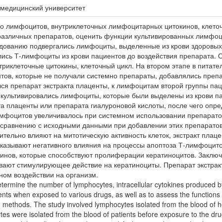
 медицинский университет
во лимфоцитов, внутриклеточных лимфоцитарных цитокинов, клето
азличных препаратов, оценить функции культивированных лимфоцитов
дованию подвергались лимфоциты, выделенные из крови здоровых
ись Т-лимфоциты из крови пациентов до воздействия препарата. 
триклеточные цитокины, клеточный цикл. На втором этапе в питате
тов, которые не получали системно препараты, добавлялись преп
ся препарат экстракта плаценты, к лимфоцитам второй группы пац
 культивировались лимфоциты, которые были выделены из крови па
та плаценты или препарата гиалуроновой кислоты, после чего опр
имфоцитов увеличивалось при системном использовании препаратов
 сравнению с исходными данными при добавлении этих препаратов 
ительно влияют на митотическую активность клеток, экстракт плац
оказывают негативного влияния на процессы апоптоза Т-лимфоцит
нов, которые способствуют пролиферации кератиноцитов. Заключ
ывают стимулирующее действие на кератиноциты. Препарат экстра
ом воздействии на организм.
etermine the number of lymphocytes, intracellular cytokines produced b
ients when exposed to various drugs, as well as to assess the function
nd methods. The study involved lymphocytes isolated from the blood of h
tes were isolated from the blood of patients before exposure to the dr