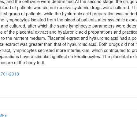
ines, and the cell cycle were determined.At the second stage, the drug
blood of patients who did not receive systemic drugs were cultured. Th
first group of patients, while the hyaluronic acid preparation was add
 the lymphocytes isolated from the blood of patients after systemic expo
d and cultured, after which the same lymphocyte parameters were det
e of the placental extract and hyaluronic acid preparations and practic
the nutrient medium. Placental extract and hyaluronic acid had a positive
ntal extract was greater than that of hyaluronic acid. Both drugs did no
extract, lymphocytes secreted more interleukins, which contributed to pro
eparations have a stimulating effect on keratinocytes. The placental extr
osure of the body to it.
12701/2018
цины