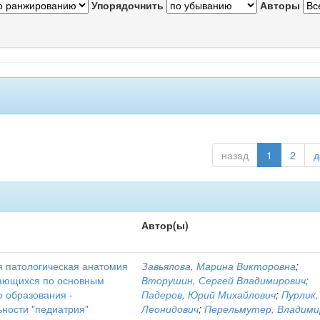
Упорядочнить
Авторы
назад
1
2
д
Автор(ы)
я патологическая анатомия
Завьялова, Марина Викторовна
;
учающихся по основным
Вторушин, Сергей Владимирович
;
 образования -
Падеров, Юрий Михайлович
;
Пурлик,
ности "педиатрия"
Леонидович
;
Перельмутер, Владими