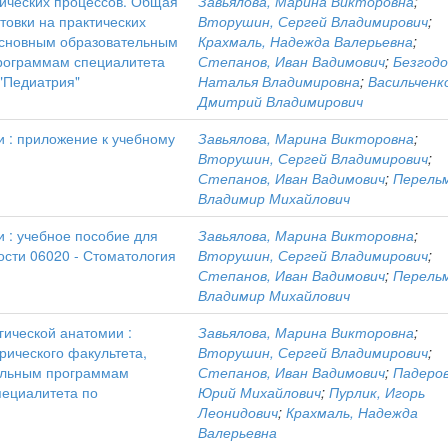
ических процессов. Общая
Завьялова, Марина Викторовна
;
товки на практических
Вторушин, Сергей Владимирович
;
основным образовательным
Крахмаль, Надежда Валерьевна
;
рограммам специалитета
Степанов, Иван Вадимович
;
Безгодо
 "Педиатрия"
Наталья Владимировна
;
Васильченк
Дмитрий Владимирович
и : приложение к учебному
Завьялова, Марина Викторовна
;
Вторушин, Сергей Владимирович
;
Степанов, Иван Вадимович
;
Перель
Владимир Михайлович
 : учебное пособие для
Завьялова, Марина Викторовна
;
ости 06020 - Стоматология
Вторушин, Сергей Владимирович
;
Степанов, Иван Вадимович
;
Перель
Владимир Михайлович
гической анатомии :
Завьялова, Марина Викторовна
;
рического факультета,
Вторушин, Сергей Владимирович
;
ельным программам
Степанов, Иван Вадимович
;
Падеров
пециалитета по
Юрий Михайлович
;
Пурлик, Игорь
Леонидович
;
Крахмаль, Надежда
Валерьевна