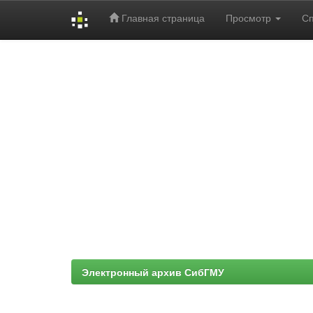
Главная страница
Просмотр
С
Skip
navigation
Электронный архив СибГМУ