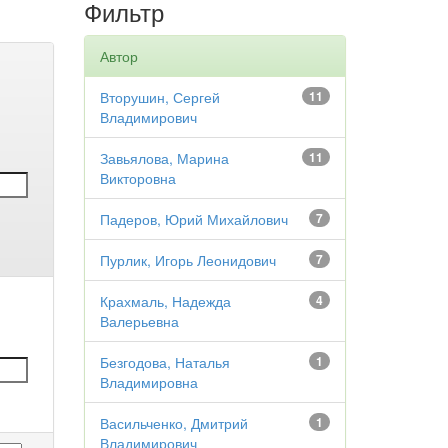
Фильтр
Автор
Вторушин, Сергей
11
Владимирович
Завьялова, Марина
11
Викторовна
Падеров, Юрий Михайлович
7
Пурлик, Игорь Леонидович
7
Крахмаль, Надежда
4
Валерьевна
Безгодова, Наталья
1
Владимировна
Васильченко, Дмитрий
1
Владимирович