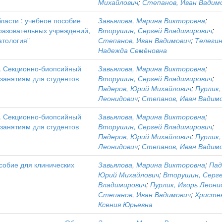
Михайлович
;
Степанов, Иван Вадим
асти : учебное пособие
Завьялова, Марина Викторовна
;
разовательных учреждений,
Вторушин, Сергей Владимирович
;
атология"
Степанов, Иван Вадимович
;
Телегин
Надежда Семёновна
я. Секционно-биопсийный
Завьялова, Марина Викторовна
;
 занятиям для студентов
Вторушин, Сергей Владимирович
;
Падеров, Юрий Михайлович
;
Пурлик,
Леонидович
;
Степанов, Иван Вадим
я. Секционно-биопсийный
Завьялова, Марина Викторовна
;
 занятиям для студентов
Вторушин, Сергей Владимирович
;
Падеров, Юрий Михайлович
;
Пурлик,
Леонидович
;
Степанов, Иван Вадим
собие для клинических
Завьялова, Марина Викторовна
;
Пад
Юрий Михайлович
;
Вторушин, Серг
Владимирович
;
Пурлик, Игорь Леони
Степанов, Иван Вадимович
;
Христе
Ксения Юрьевна