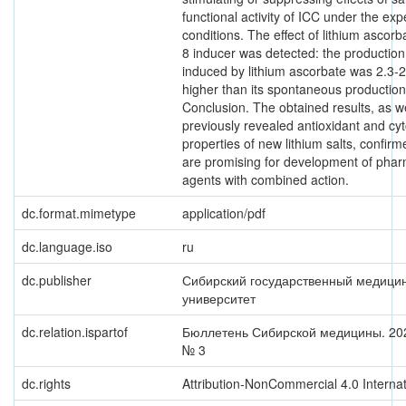
functional activity of ICC under the ex
conditions. The effect of lithium ascorb
8 inducer was detected: the production 
induced by lithium ascorbate was 2.3-2
higher than its spontaneous production
Conclusion. The obtained results, as we
previously revealed antioxidant and cyt
properties of new lithium salts, confirm
are promising for development of phar
agents with combined action.
dc.format.mimetype
application/pdf
dc.language.iso
ru
dc.publisher
Сибирский государственный медици
университет
dc.relation.ispartof
Бюллетень Сибирской медицины. 2021
№ 3
dc.rights
Attribution-NonCommercial 4.0 Internat