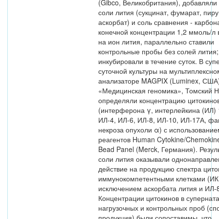
(Gibco, Великобритания), добавляли
соли лития (сукцинат, фумарат, пиру
аскорбат) и соль сравнения - карбон
конечной концентрации 1,2 ммоль/л 
на ион лития, параллельно ставили
контрольные пробы без солей лития
инкубировали в течение суток. В суп
суточной культуры на мультиплексно
анализаторе MAGPIX (Luminex, США
«Медицинская геномика», Томский 
определяли концентрацию цитокино
(интерферона γ, интерлейкина (ИЛ) 
ИЛ-4, ИЛ-6, ИЛ-8, ИЛ-10, ИЛ-17А, фа
некроза опухоли α) с использовани
реагентов Human Cytokine/Chemokin
Bead Panel (Merck, Германия). Резул
соли лития оказывали однонаправл
действие на продукцию спектра цито
иммунокомпетентными клетками (ИК
исключением аскорбата лития и ИЛ-8
Концентрации цитокинов в супернат
нагрузочных и контрольных проб (сп
продукция) были сопоставимы, что