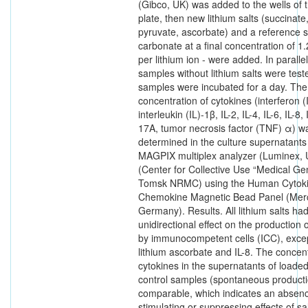
(Gibco, UK) was added to the wells of t
plate, then new lithium salts (succinate
pyruvate, ascorbate) and a reference sa
carbonate at a final concentration of 1.
per lithium ion - were added. In parallel
samples without lithium salts were test
samples were incubated for a day. The
concentration of cytokines (interferon (
interleukin (IL)-1β, IL-2, IL-4, IL-6, IL-8, 
17A, tumor necrosis factor (TNF) α) w
determined in the culture supernatants
MAGPIX multiplex analyzer (Luminex,
(Center for Collective Use “Medical Ge
Tomsk NRMC) using the Human Cytoki
Chemokine Magnetic Bead Panel (Mer
Germany). Results. All lithium salts ha
unidirectional effect on the production 
by immunocompetent cells (ICC), excep
lithium ascorbate and IL-8. The concent
cytokines in the supernatants of loade
control samples (spontaneous product
comparable, which indicates an absenc
stimulating or suppressing effects of sa