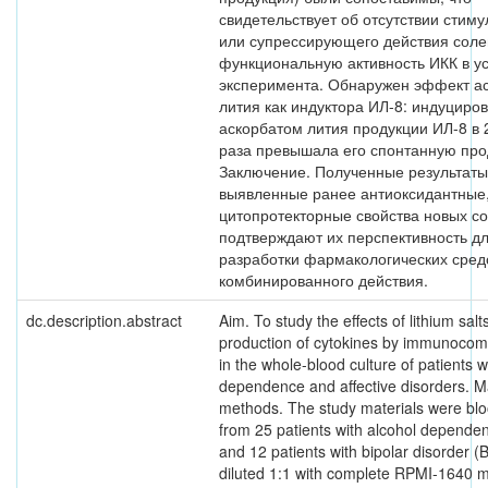
свидетельствует об отсутствии стим
или супрессирующего действия соле
функциональную активность ИКК в у
эксперимента. Обнаружен эффект а
лития как индуктора ИЛ-8: индуциро
аскорбатом лития продукции ИЛ-8 в 2
раза превышала его спонтанную про
Заключение. Полученные результаты,
выявленные ранее антиоксидантные
цитопротекторные свойства новых с
подтверждают их перспективность д
разработки фармакологических сред
комбинированного действия.
dc.description.abstract
Aim. To study the effects of lithium salt
production of cytokines by immunocomp
in the whole-blood culture of patients w
dependence and affective disorders. M
methods. The study materials were bl
from 25 patients with alcohol depende
and 12 patients with bipolar disorder (
diluted 1:1 with complete RPMI-1640 