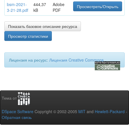
bsm-2021-
444,37
Adobe
Просмотреть/Открыть
3-21-28.pdf
kB
PDF
Показать базовое описание ресурса
Просмотр статистики
Лицензия на ресурс:
Лицензия Creative Commons
Тема от
DSpace Software
Copyright © 2002-2005
MIT
and
Hewlett-Packard
-
Обратная связь