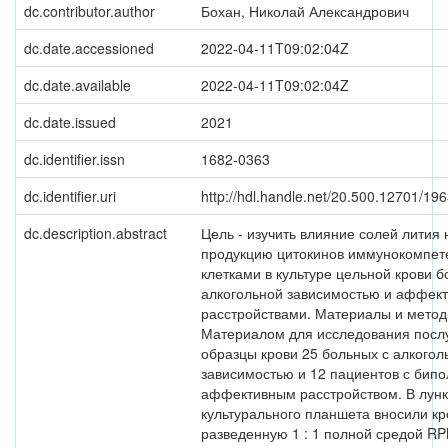
dc.contributor.author
Бохан, Николай Александрович
dc.date.accessioned
2022-04-11T09:02:04Z
dc.date.available
2022-04-11T09:02:04Z
dc.date.issued
2021
dc.identifier.issn
1682-0363
dc.identifier.uri
http://hdl.handle.net/20.500.12701/19
dc.description.abstract
Цель - изучить влияние солей лития 
продукцию цитокинов иммунокомпе
клетками в культуре цельной крови б
алкогольной зависимостью и аффек
расстройствами. Материалы и метод
Материалом для исследования посл
образцы крови 25 больных с алкогол
зависимостью и 12 пациентов с бип
аффективным расстройством. В лун
культурального планшета вносили кр
разведенную 1 : 1 полной средой R