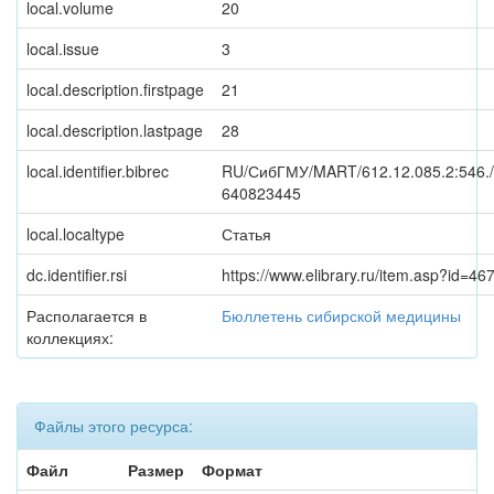
local.volume
20
local.issue
3
local.description.firstpage
21
local.description.lastpage
28
local.identifier.bibrec
RU/СибГМУ/MART/612.12.085.2:546.
640823445
local.localtype
Статья
dc.identifier.rsi
https://www.elibrary.ru/item.asp?id=4
Располагается в
Бюллетень сибирской медицины
коллекциях:
Файлы этого ресурса:
Файл
Размер
Формат