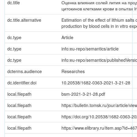
dc.title
Оценка влияния солей лития на про
цитокинов клетками крови в опытах in 
dc.title.alternative
Estimation of the effect of lithium salts
production by blood cells in in vitro ex
dc.type
Article
dc.type
info:eu-repo/semantics/article
dc.type
info:eu-repo/semantics/publishedVersi
dcterms.audience
Researches
dc.identifier.doi
10.20538/1682-0363-2021-3-21-28
local.filepath
bsm-2021-3-21-28.pdf
local.filepath
https://bulletin.tomsk.ru/jour/article/v
local.filepath
https://doi.org/10.20538/1682-0363-2
local.filepath
https://www.elibrary.ru/item.asp?id=4