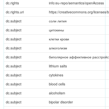
dc.rights
info:eu-repo/semantics/openAccess
dc.rights.uri
https://creativecommons.org/licenses/b
dc.subject
соли лития
dc.subject
цитокины
dc.subject
клетки крови
dc.subject
алкоголизм
dc.subject
биполярное аффективное расстройс
dc.subject
lithium salts
dc.subject
cytokines
dc.subject
blood cells
dc.subject
alcoholism
dc.subject
bipolar disorder