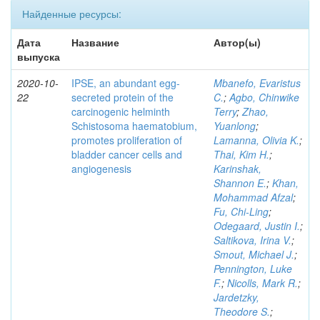
Найденные ресурсы:
Дата
Название
Автор(ы)
выпуска
2020-10-
IPSE, an abundant egg-
Mbanefo, Evaristus
22
secreted protein of the
C.
;
Agbo, Chinwike
carcinogenic helminth
Terry
;
Zhao,
Schistosoma haematobium,
Yuanlong
;
promotes proliferation of
Lamanna, Olivia K.
;
bladder cancer cells and
Thai, Kim H.
;
angiogenesis
Karinshak,
Shannon E.
;
Khan,
Mohammad Afzal
;
Fu, Chi-Ling
;
Odegaard, Justin I.
;
Saltikova, Irina V.
;
Smout, Michael J.
;
Pennington, Luke
F.
;
Nicolls, Mark R.
;
Jardetzky,
Theodore S.
;