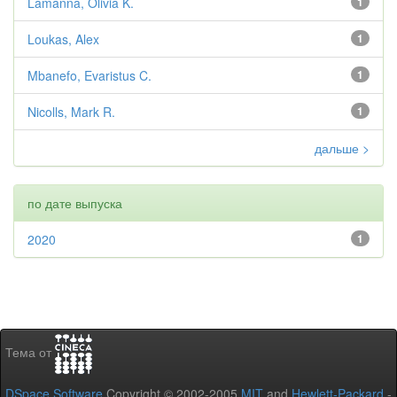
Lamanna, Olivia K.
1
Loukas, Alex
1
Mbanefo, Evaristus C.
1
Nicolls, Mark R.
1
дальше >
по дате выпуска
2020
1
Тема от
DSpace Software
Copyright © 2002-2005
MIT
and
Hewlett-Packard
-