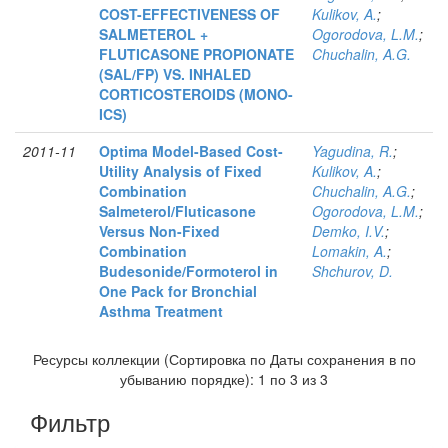
COST-EFFECTIVENESS OF
Kulikov, A.
;
SALMETEROL +
Ogorodova, L.M.
;
FLUTICASONE PROPIONATE
Chuchalin, A.G.
(SAL/FP) VS. INHALED
CORTICOSTEROIDS (MONO-
ICS)
2011-11
Optima Model-Based Cost-
Yagudina, R.
;
Utility Analysis of Fixed
Kulikov, A.
;
Combination
Chuchalin, A.G.
;
Salmeterol/Fluticasone
Ogorodova, L.M.
;
Versus Non-Fixed
Demko, I.V.
;
Combination
Lomakin, A.
;
Budesonide/Formoterol in
Shchurov, D.
One Pack for Bronchial
Asthma Treatment
Ресурсы коллекции (Сортировка по Даты сохранения в по
убыванию порядке): 1 по 3 из 3
Фильтр