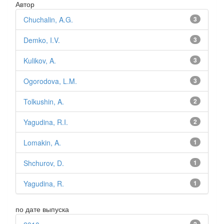
Автор
Chuchalin, A.G.
3
Demko, I.V.
3
Kulikov, A.
3
Ogorodova, L.M.
3
Tolkushin, A.
2
Yagudina, R.I.
2
Lomakin, A.
1
Shchurov, D.
1
Yagudina, R.
1
по дате выпуска