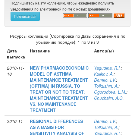
Подпишитесь на эту коллекцию, чтобы ежедневно получать
уведомления по электронной почте о новых добавлениях
Ресурсы коллекции (Сортировка по Даты сохранения в по
убыванию порядке): 1 по 3 из 3
Дата
Название
Автор(ы)
выпуска
2010-11-
NEW PHARMACOECONOMIC
Yagudina, R.I.
;
18
MODEL OF ASTHMA
Kulikov, A.
;
MAINTENANCE TREATMENT
Demko, I.V.
;
(OPTIMA) IN RUSSIA. TO
Tolkushin, A.
;
TREAT OR NOT TO TREAT:
Ogorodova, L.M.
;
MAINTENANCE TREATMENT
Chuchalin, A.G.
VS. NO MAINTENANCE
TREATMENT
2010-11
REGIONAL DIFFERENCES
Demko, I.V.
;
AS A BASIS FOR
Tolkushin, A.
;
SENSITIVITY ANALYSIS OF
Yagudina, R.I.
;