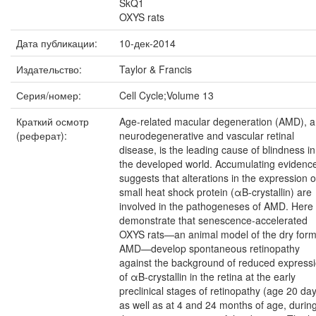
SkQ1
OXYS rats
Дата публикации:
10-дек-2014
Издательство:
Taylor & Francis
Серия/номер:
Cell Cycle;Volume 13
Краткий осмотр
Age-related macular degeneration (AMD), a
(реферат):
neurodegenerative and vascular retinal
disease, is the leading cause of blindness in
the developed world. Accumulating evidenc
suggests that alterations in the expression o
small heat shock protein (αB-crystallin) are
involved in the pathogeneses of AMD. Here
demonstrate that senescence-accelerated
OXYS rats—an animal model of the dry form
AMD—develop spontaneous retinopathy
against the background of reduced express
of αB-crystallin in the retina at the early
preclinical stages of retinopathy (age 20 da
as well as at 4 and 24 months of age, durin