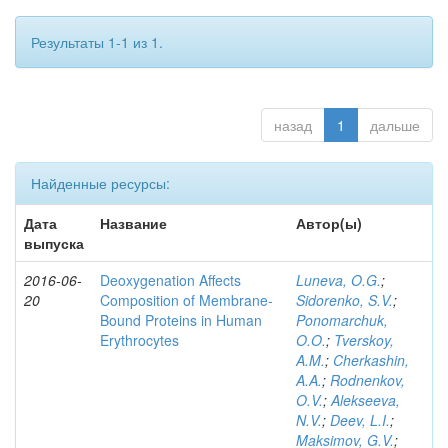
Результаты 1-1 из 1.
назад
1
дальше
Найденные ресурсы:
Дата
Название
Автор(ы)
выпуска
2016-06-
Deoxygenation Affects
Luneva, O.G.
;
20
Composition of Membrane-
Sidorenko, S.V.
;
Bound Proteins in Human
Ponomarchuk,
Erythrocytes
O.O.
;
Tverskoy,
A.M.
;
Cherkashin,
A.A.
;
Rodnenkov,
O.V.
;
Alekseeva,
N.V.
;
Deev, L.I.
;
Maksimov, G.V.
;