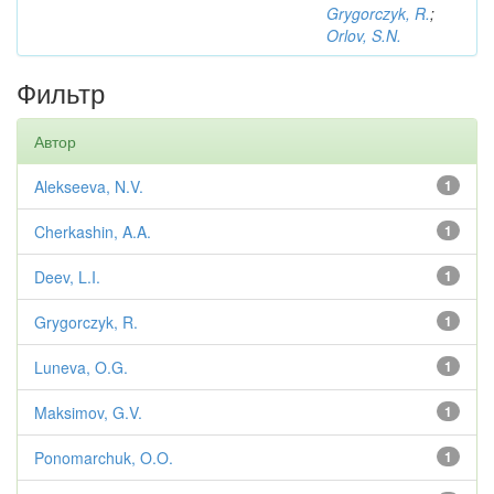
Grygorczyk, R.
;
Orlov, S.N.
Фильтр
Автор
Alekseeva, N.V.
1
Cherkashin, A.A.
1
Deev, L.I.
1
Grygorczyk, R.
1
Luneva, O.G.
1
Maksimov, G.V.
1
Ponomarchuk, O.O.
1