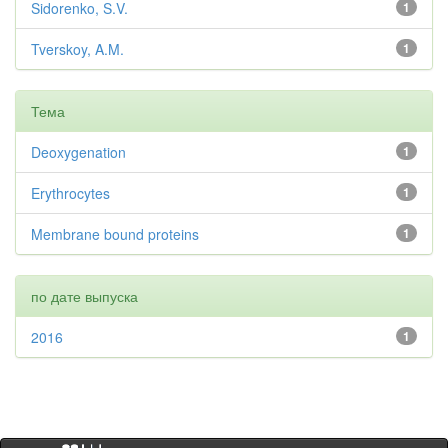
Sidorenko, S.V.
1
Tverskoy, A.M.
1
Тема
Deoxygenation
1
Erythrocytes
1
Membrane bound proteins
1
по дате выпуска
2016
1