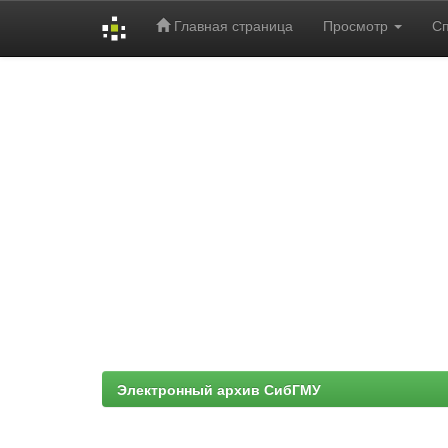
Главная страница
Просмотр
С
Skip
navigation
Электронный архив СибГМУ