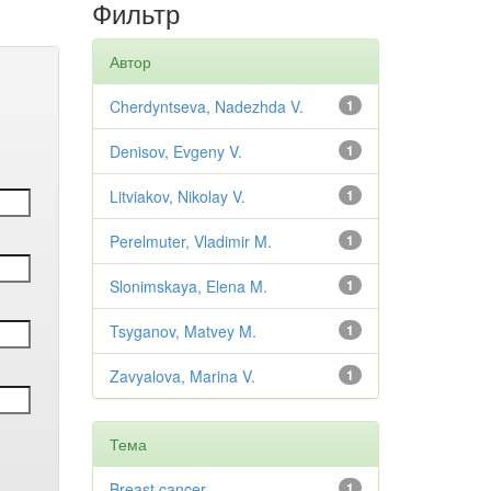
Фильтр
Автор
Cherdyntseva, Nadezhda V.
1
Denisov, Evgeny V.
1
Litviakov, Nikolay V.
1
Perelmuter, Vladimir M.
1
Slonimskaya, Elena M.
1
Tsyganov, Matvey M.
1
Zavyalova, Marina V.
1
Тема
Breast cancer
1