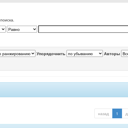
поиска.
Упорядочнить
Авторы
назад
1
д