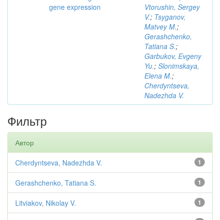
gene expression
Vtorushin, Sergey
V.
;
Tsyganov,
Matvey M.
;
Gerashchenko,
Tatiana S.
;
Garbukov, Evgeny
Yu.
;
Slonimskaya,
Elena M.
;
Cherdyntseva,
Nadezhda V.
Фильтр
Автор
Cherdyntseva, Nadezhda V.
1
Gerashchenko, Tatiana S.
1
Litviakov, Nikolay V.
1