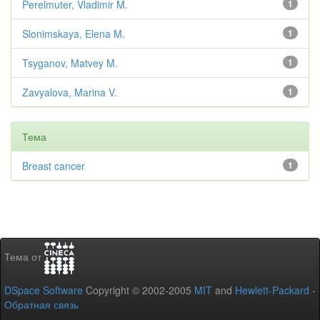
Perelmuter, Vladimir M.
1
Slonimskaya, Elena M.
1
Tsyganov, Matvey M.
1
Zavyalova, Marina V.
1
Тема
Breast cancer
1
Тема от
DSpace Software
Copyright © 2002-2005
MIT
and
Hewlett-Packard
-
Обратная связь