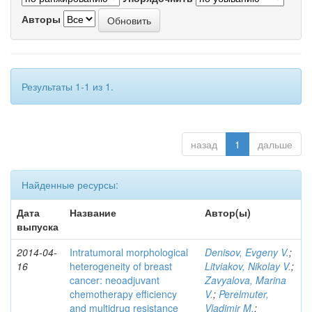
Авторы
Результаты 1-1 из 1.
назад
1
дальше
Найденные ресурсы:
Дата
Название
Автор(ы)
выпуска
2014-04-
Intratumoral morphological
Denisov, Evgeny V.
;
16
heterogeneity of breast
Litviakov, Nikolay V.
;
cancer: neoadjuvant
Zavyalova, Marina
chemotherapy efficiency
V.
;
Perelmuter,
and multidrug resistance
Vladimir M.
;